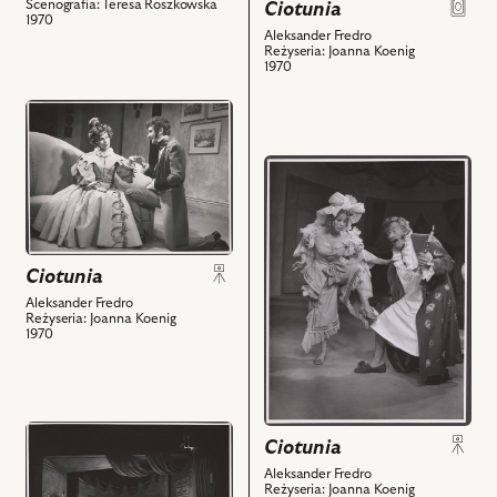
Scenografia: Teresa Roszkowska
Ciotunia
1970
Aleksander Fredro
Reżyseria: Joanna Koenig
1970
przejdź
do
obiektu
przejdź
Ciotunia,
do
Na
obiektu
zdjęciu:
Ciotunia,
Krystyna
Na
Ciotunia
Królówna
zdjęciu:
Aleksander Fredro
-
Justyna
Reżyseria: Joanna Koenig
Alina,
1970
Kreczmarowa
Jerzy
-
Piwowarczyk
Panna
-
Małgorzata,
Edmund
przejdź
Stanisław
Ciotunia
i
do
Jasiukiewicz
Aleksander Fredro
powiązanych
obiektu
-
Reżyseria: Joanna Koenig