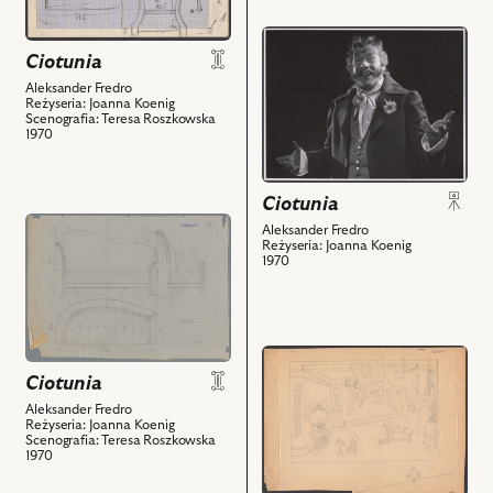
obiektów
nim
Jasiukiewicz
przejdź
obiektów
-
Ciotunia
do
Szambelan
obiektu
Aleksander Fredro
Kawalerski
Reżyseria: Joanna Koenig
Ciotunia,
i
Scenografia: Teresa Roszkowska
Na
1970
powiązanych
zdjęciu:
z
Stanisław
nim
Ciotunia
Jasiukiewicz
obiektów
przejdź
-
Aleksander Fredro
Reżyseria: Joanna Koenig
do
Szambelan
1970
obiektu
Kawalerski
Ciotunia,
i
Rysunek
powiązanych
pomocniczy
z
przejdź
i
nim
do
Ciotunia
powiązanych
obiektów
obiektu
Aleksander Fredro
z
Reżyseria: Joanna Koenig
Ciotunia,
nim
Scenografia: Teresa Roszkowska
Rysunek
1970
obiektów
pomocniczy