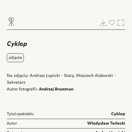
Pobierz
Dodaj
Powi
do
ulubiony
Cyklop
zdjęcie
Na zdjęciu: Andrzej Łapicki - Stary, Wojciech Alaborski -
Sekretarz
Autor fotografii:
Andrzej Brustman
Tytuł spektaklu
Cyklop
Autor
Władysław Terlecki