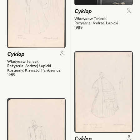
Wojciech
kostium
Alaborski
Cyklop
-
-
Stary
Władysław Terlecki
Sekretarz
Reżyseria: Andrzej Łapicki
i
1989
i
powiązanych
powiązanych
z
z
nim
nim
obiektów
Cyklop
przejdź
obiektów
do
Władysław Terlecki
Reżyseria: Andrzej Łapicki
obiektu
Kostiumy: Krzysztof Pankiewicz
Cyklop,
1989
Projekt:
kostium
-
przejdź
Dama
do
ze
obiektu
stolicy
Cyklop,
i
Projekt:
powiązanych
kostium
z
Cyklop