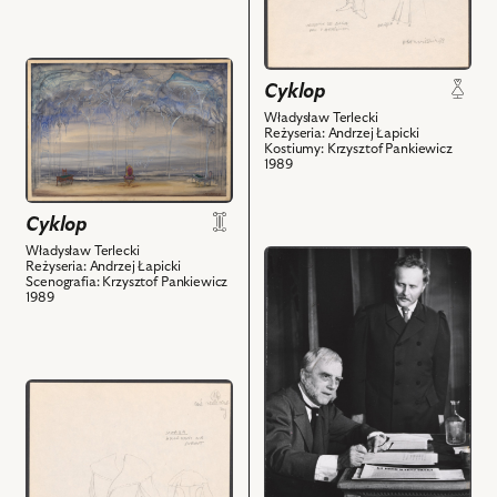
i
stolicy
powiązanych
i
z
powiązanych
przejdź
nim
z
Cyklop
do
obiektów
nim
obiektu
Władysław Terlecki
obiektów
Reżyseria: Andrzej Łapicki
Cyklop,
Kostiumy: Krzysztof Pankiewicz
Projekt:
1989
scenografia
i
Cyklop
powiązanych
Władysław Terlecki
przejdź
z
Reżyseria: Andrzej Łapicki
do
Scenografia: Krzysztof Pankiewicz
nim
1989
obiektu
obiektów
Cyklop,
Na
zdjęciu:
przejdź
Andrzej
do
Łapicki
obiektu
-
Cyklop,
Stary,
Projekt: