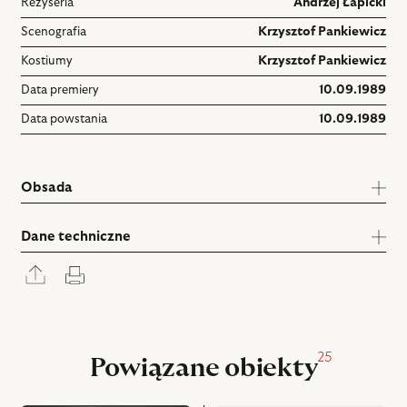
Reżyseria
Andrzej Łapicki
Scenografia
Krzysztof Pankiewicz
Kostiumy
Krzysztof Pankiewicz
Data premiery
10.09.1989
Data powstania
10.09.1989
Obsada
Dane techniczne
Rozwiń
Drukuj
panel
udostępniania
25
Powiązane obiekty