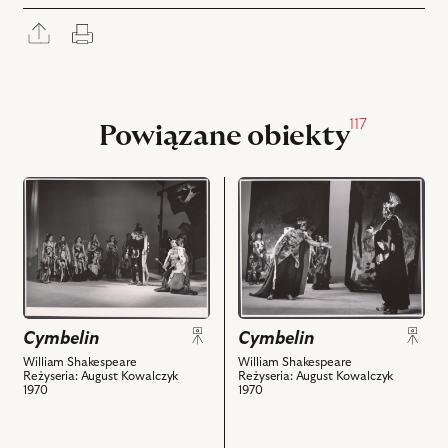
Rozwiń
Drukuj
panel
udostępniania
117
Powiązane obiekty
przejdź
przejdź
do
do
obiektu
obiektu
Cymbelin,
Cymbelin,
Na
Na
zdjęciu:
zdjęciu:
scena
Zygmunt
Cymbelin
Cymbelin
zbiorowa
Hobot
i
-
William Shakespeare
William Shakespeare
Reżyseria: August Kowalczyk
Reżyseria: August Kowalczyk
powiązanych
Kloten,
1970
1970
z
Maciej
nim
Borniński