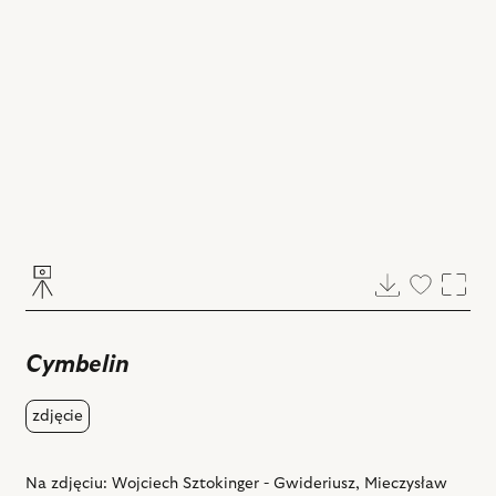
Pobierz
Dodaj
Powi
do
ulubiony
Cymbelin
zdjęcie
Na zdjęciu: Wojciech Sztokinger - Gwideriusz, Mieczysław