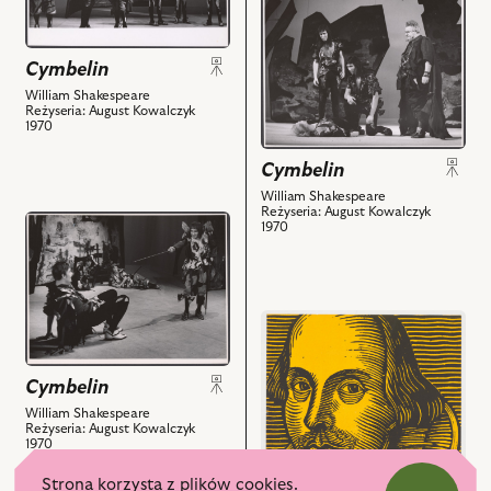
Na
przejdź
Postumus,
zdjęciu:
do
Tadeusz
Mieczysław
obiektu
Cymbelin
Fijewski
Gajda
Cymbelin,
-
William Shakespeare
-
Na
Reżyseria: August Kowalczyk
Cymbelin
Aktor
zdjęciu:
1970
i
II,
Wojciech
powiązanych
Cymbelin
Ryszard
Sztokinger
z
Nawrocki
-
William Shakespeare
Reżyseria: August Kowalczyk
nim
-
Gwideriusz,
przejdź
1970
obiektów
Aktor
Maciej
do
I
Rayzacher
obiektu
i
-
Cymbelin,
powiązanych
Arwiragus,
Na
przejdź
z
Mieczysław
zdjęciu:
do
nim
Pawlikowski
Andrzej
obiektu
Cymbelin
obiektów
-
Szajewski
Cymbelin,
Belariusz,
William Shakespeare
-
i
Reżyseria: August Kowalczyk
Anna
Pizanio,
powiązanych
1970
Nehrebecka
Zygmunt
z
Strona korzysta z plików cookies.
-
Hobot
nim