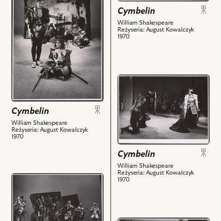
Danuta
obiektu
Cymbelin
Rastawicka
Cymbelin,
-
William Shakespeare
Na
Reżyseria: August Kowalczyk
Imogena,
1970
zdjęciu:
Tadeusz
Andrzej
Fijewski
Szajewski
-
-
Cymbelin
przejdź
Francuz,
i
do
Zygmunt
powiązanych
obiektu
Hobot
z
Cymbelin
Cymbelin,
-
nim
Na
William Shakespeare
Kloten
Reżyseria: August Kowalczyk
obiektów
zdjęciu:
1970
i
Anna
powiązanych
Cymbelin
Nehrebecka
z
-
William Shakespeare
nim
Reżyseria: August Kowalczyk
Imogena,
przejdź
1970
obiektów
Stanisław
do
Mikulski
obiektu
-
Cymbelin,
Leontus