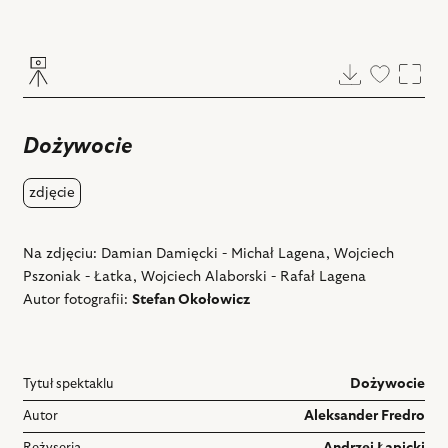
Pobierz
Dodaj
Powi
do
ulubiony
Dożywocie
zdjęcie
Na zdjęciu: Damian Damięcki - Michał Lagena, Wojciech
Pszoniak - Łatka, Wojciech Alaborski - Rafał Lagena
Autor fotografii:
Stefan Okołowicz
Tytuł spektaklu
Dożywocie
Autor
Aleksander Fredro
Reżyseria
Andrzej Łapicki