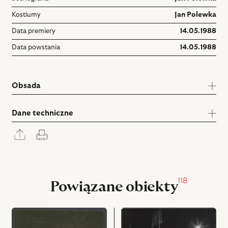
Kostiumy
Jan Polewka
Data premiery
14.05.1988
Data powstania
14.05.1988
Obsada
Dane techniczne
Rozwiń
Drukuj
panel
udostępniania
118
Powiązane obiekty
przejdź
przejdź
do
do