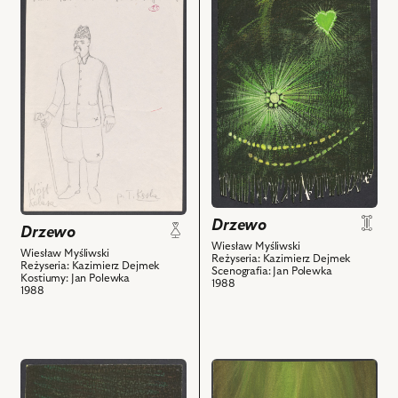
-
do
Milicjant,
obiektu
Bogdan
Drzewo,
Potocki
Projekt:
-
kostium
Puzonista,
-
Ignacy
Wójt
Machowski
Kolasa
-
i
Duda
powiązanych
i
z
powiązanych
Drzewo
nim
Drzewo
z
Wiesław Myśliwski
obiektów
Wiesław Myśliwski
nim
Reżyseria: Kazimierz Dejmek
Reżyseria: Kazimierz Dejmek
Scenografia: Jan Polewka
obiektów
Kostiumy: Jan Polewka
1988
1988
przejdź
przejdź
do
do