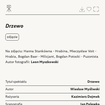
Pobierz
Dodaj
Powi
do
ulubiony
Drzewo
zdjęcie
Na zdjęciu: Hanna Stankówna - Hrabina, Mieczysław Voit -
Hrabia, Bogdan Baer - Milicjant, Bogdan Potocki - Puzonista
Autor fotografii:
Leon Myszkowski
Tytuł spektaklu
Drzewo
Autor
Wiesław Myśliwski
Reżyseria
Kazimierz Dejmek
Scenografia
Jan Polewka