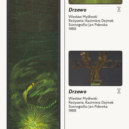
obiektu
obiektu
Drzewo,
Drzewo,
Drzewo
Projekt:
Projekt:
Wiesław Myśliwski
Reżyseria: Kazimierz Dejmek
scenografia
scenografia
Scenografia: Jan Polewka
i
i
1988
powiązanych
powiązanych
z
z
nim
nim
obiektów
obiektów
przejdź
do
obiektu
Drzewo,
Projekt:
scenografia
Drzewo
i
powiązanych
Wiesław Myśliwski
Reżyseria: Kazimierz Dejmek
z
Scenografia: Jan Polewka
nim
1988
obiektów