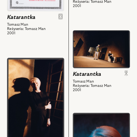
Reżyseria: Tomasz Man
2001
Katarantka
Tomasz Man
Reżyseria: Tomasz Man
przejdź
2001
do
obiektu
Katarantka,
Na
przejdź
zdjęciu:
do
Katarantka
Halina
obiektu
Łabonarska
Katarantka,
Tomasz Man
Reżyseria: Tomasz Man
-
Na
2001
Katarantka,
zdjęciu:
Dominik
Halina
Łoś
Łabonarska
-
-
przejdź
Chłopiec,
Katarantka
do
Wnuk,
i
obiektu
Anioł
powiązanych
Katarantka,