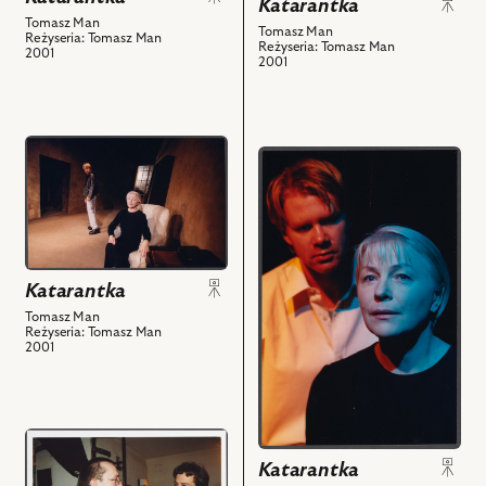
Katarantka
Łabonarska
Man,
Tomasz Man
Tomasz Man
Reżyseria: Tomasz Man
-
Jarosław
Reżyseria: Tomasz Man
2001
2001
Katarantka,
Kilian
Dominik
i
Łoś
powiązanych
-
z
przejdź
przejdź
Chłopiec,
nim
do
do
Wnuk,
obiektów
obiektu
obiektu
Anioł
Katarantka,
Katarantka,
i
Na
Na
powiązanych
zdjęciu:
zdjęciu:
z
Katarantka
Halina
Halina
nim
Łabonarska
Tomasz Man
Łabonarska
obiektów
Reżyseria: Tomasz Man
-
-
2001
Katarantka,
Katarantka,
Dominik
Dominik
Łoś
Łoś
-
przejdź
-
Chłopiec,
do
Chłopiec,
Katarantka
Wnuk,