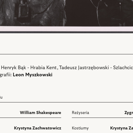
 Henryk Bąk - Hrabia Kent, Tadeusz Jastrzębowski - Szlachcic
rafii:
Leon Myszkowski
lu
William Shakespeare
Reżyseria
Zyg
Krystyna Zachwatowicz
Kostiumy
Krystyna Z