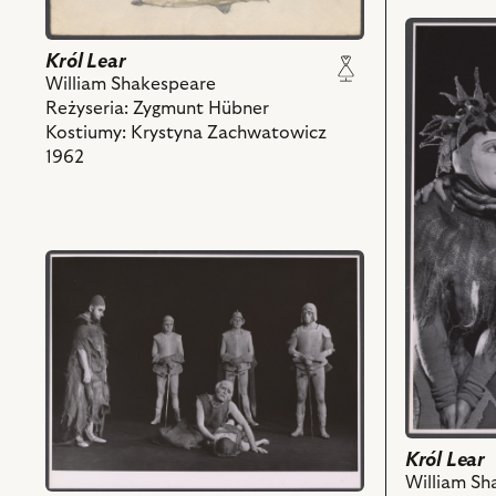
przejdź
do
Król Lear
obiektu
William Shakespeare
Król
Reżyseria: Zygmunt Hübner
Lear,
Kostiumy: Krystyna Zachwatowicz
Na
1962
zdjęciu:
Bronisław
Pawlik
-
przejdź
Błazen,
do
Jan
obiektu
Kreczmar
Król
-
Lear,
Lear
Na
i
zdjęciu:
powiązany
Henryk
z
Bąk
Król Lear
nim
-
William Sh
obiektów