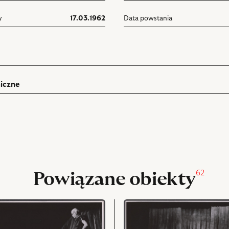
y
17.03.1962
Data powstania
iczne
ń
rukuj
pniania
62
Powiązane obiekty
przejdź
do
obiektu