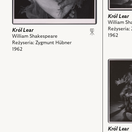
z
powiązany
nim
z
obiektów
Król Lear
nim
William Sh
obiektów
Reżyseria:
Król Lear
1962
William Shakespeare
Reżyseria: Zygmunt Hübner
1962
przejdź
do
obiektu
Król
Lear,
Na
zdjęciu:
Bronisław
Pawlik
-
Błazen,
Król Lear