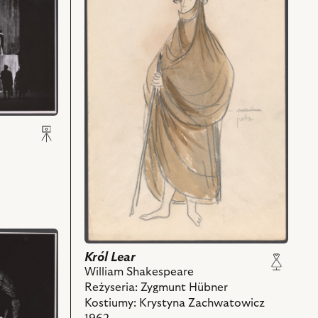
Król
Lear,
Projekt:
kostium
-
Starzec
i
powiązanych
z
nim
obiektów
Król Lear
William Shakespeare
Reżyseria: Zygmunt Hübner
Kostiumy: Krystyna Zachwatowicz