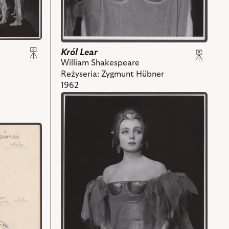
z
nim
obiektów
Król Lear
William Shakespeare
Reżyseria: Zygmunt Hübner
1962
przejdź
do
obiektu
Król
Lear,
Na
zdjęciu:
Alicja
Raciszówna
-
Regan
i