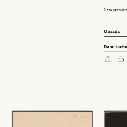
Data premier
Obsada
Dane techn
Rozwi
D
panel
udostę
przejdź
przejdź
do
do
obiektu
obiektu