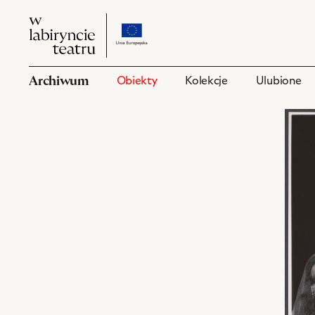
W
przejdź
W
labiryncie
do
labiryncie
teatru
strony
teatru
o
Archiwum
Obiekty
Kolekcje
Ulubione
projekcie