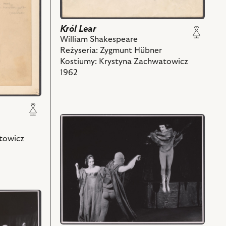
Król Lear
William Shakespeare
Reżyseria: Zygmunt Hübner
Kostiumy: Krystyna Zachwatowicz
1962
przejdź
do
towicz
obiektu
Król
Lear,
Na
zdjęciu:
Alicja
Raciszówna
-