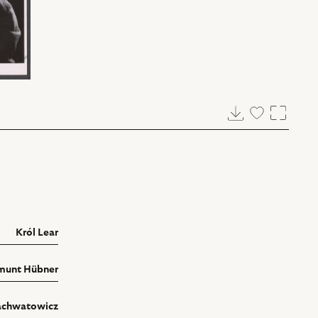
Pobierz
Dodaj
Powięk
do
ulubionych
Król Lear
munt Hübner
achwatowicz