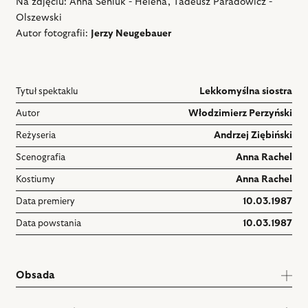
Na zdjęciu: Anna Seniuk - Helena, Tadeusz Paradowicz -
Olszewski
Autor fotografii:
Jerzy Neugebauer
Tytuł spektaklu
Lekkomyślna siostra
Autor
Włodzimierz Perzyński
Reżyseria
Andrzej Ziębiński
Scenografia
Anna Rachel
Kostiumy
Anna Rachel
Data premiery
10.03.1987
Data powstania
10.03.1987
Obsada