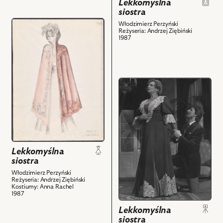
Lekkomyślna
siostra
przejdź
Włodzimierz Perzyński
Reżyseria: Andrzej Ziębiński
do
1987
obiektu
Lekkomyślna
siostra,
Projekt:
przejdź
kostium
do
-
obiektu
Maria
Lekkomyślna
i
siostra,
powiązanych
Na
z
zdjęciu:
Lekkomyślna
nim
Anna
siostra
obiektów
Seniuk
Włodzimierz Perzyński
Reżyseria: Andrzej Ziębiński
-
Kostiumy: Anna Rachel
Helena,
1987
Tadeusz
Lekkomyślna
Paradowicz
siostra