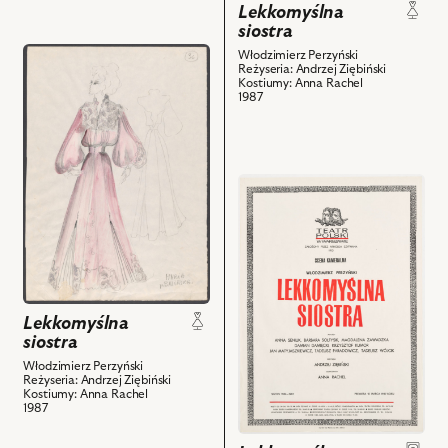
Lekkomyślna
Paradowicz
nim
siostra
-
obiektów
przejdź
Włodzimierz Perzyński
Olszewski
Reżyseria: Andrzej Ziębiński
do
i
Kostiumy: Anna Rachel
obiektu
1987
powiązanych
Lekkomyślna
z
siostra,
nim
Projekt:
obiektów
przejdź
kostium
do
-
obiektu
Maria
Lekkomyślna
i
siostra,
powiązanych
i
z
powiązanych
nim
Lekkomyślna
z
obiektów
siostra
nim
Włodzimierz Perzyński
obiektów
Reżyseria: Andrzej Ziębiński
Kostiumy: Anna Rachel
1987