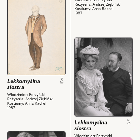
Włodzimierz Perzyński
Reżyseria: Andrzej Ziębiński
do
Kostiumy: Anna Rachel
obiektu
1987
Lekkomyślna
siostra,
Projekt:
przejdź
kostium
do
-
obiektu
Henryk
Lekkomyślna
i
siostra,
powiązanych
Na
z
Lekkomyślna
zdjęciu:
nim
siostra
Barbara
obiektów
Włodzimierz Perzyński
Sołtysik
Reżyseria: Andrzej Ziębiński
-
Kostiumy: Anna Rachel
1987
Maria,
Krzysztof
Lekkomyślna
Kumor
siostra
-
przejdź
Włodzimierz Perzyński
Władysław