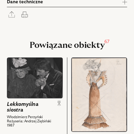
Dane techniczne
Rozwiń
Drukuj
panel
udostępniania
67
Powiązane obiekty
przejdź
przejdź
do
do
obiektu
obiektu
Lekkomyślna
Lekkomyślna
siostra,
siostra,
Na
Projekt:
zdjęciu:
kostium
Lekkomyślna
Magdalena
-
siostra
Zawadzka
Ada
Włodzimierz Perzyński
-
i
Reżyseria: Andrzej Ziębiński
1987
Ada,
powiązanych
Tadeusz
z