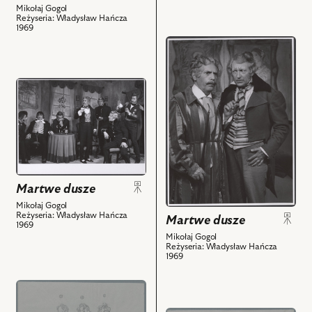
-
Mikołaj Gogol
-
Reżyseria: Władysław Hańcza
Policmajster,
Maniłow
1969
Henryk
i
przejdź
Bąk
powiązanych
do
-
z
obiektu
przejdź
Poczmistrz,
nim
Martwe
do
Jerzy
obiektów
dusze,
obiektu
Turek
Na
Martwe
-
zdjęciu:
dusze,
Inspektor
Marian
Na
zdrowia
Wyrzykowski
zdjęciu:
i
-
Martwe dusze
Wiktor
powiązanych
Maniłow,
Mikołaj Gogol
Nanowski
z
Wieńczysław
Reżyseria: Władysław Hańcza
Martwe dusze
-
nim
1969
Gliński
Prezes
Mikołaj Gogol
obiektów
-
Reżyseria: Władysław Hańcza
Sądu,
Cziczikow
1969
Leon
i
Pietraszkiewicz
przejdź
powiązanych
-
do
z