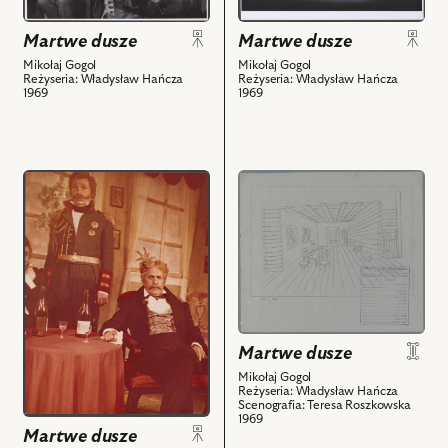
Na
Na
nim
zdjęciu:
zdjęciu:
Martwe dusze
obiektów
Martwe dusze
Wieńczysław
Wiktor
Gliński
Nanowski
Mikołaj Gogol
Mikołaj Gogol
Reżyseria: Władysław Hańcza
Reżyseria: Władysław Hańcza
-
-
1969
1969
Cziczikow,
Prezes
Stanisław
Sądu,
Jasiukiewicz
Leon
-
Pietraszkiewicz
przejdź
przejdź
Nozdriew,
-
do
do
Stanisław
Sobakiewicz,
obiektu
obiektu
Jaśkiewicz
Tadeusz
Martwe
Martwe
-
Kosudarski
dusze,
dusze,
Miżujew
-
Na
Projekt:
i
Urzędnik,
zdjęciu:
scenografia
powiązanych
Stanisław
Jerzy
i
z
Jasiukiewicz
Martwe dusze
Kaczmarek
powiązanych
nim
-
-
z
Mikołaj Gogol
Reżyseria: Władysław Hańcza
obiektów
Nozdriew,
Policmajster,
nim
Scenografia: Teresa Roszkowska
Jerzy
1969
Marian
obiektów
Martwe dusze
Kaczmarek
Wyrzykowski