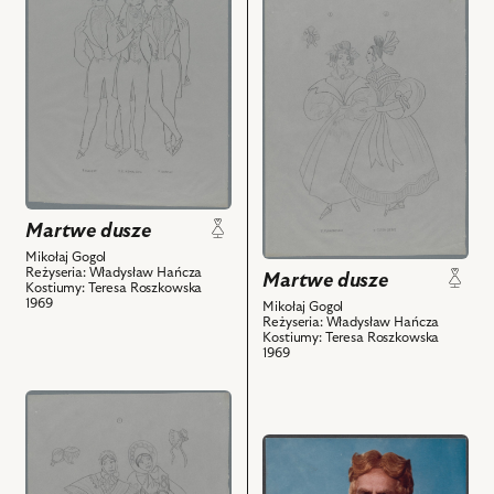
Sobakiewicz,
przejdź
obiektu
nim
Henryk
do
Martwe
obiektów
Bąk
obiektu
dusze,
-
Martwe
Projekt:
Poczmistrz,
dusze,
kostium
Marian
Projekt:
-
Wyrzykowski
kostium
Guberntor.
-
-
Cziczikow
Maniłow,
Maniłowa.
i
Tadeusz
Sobakiewiczowa
powiązanych
Martwe dusze
Kosudarski
i
z
Mikołaj Gogol
-
powiązanych
Reżyseria: Władysław Hańcza
nim
Martwe dusze
Kostiumy: Teresa Roszkowska
Urzędnik,
z
obiektów
1969
Mikołaj Gogol
Jerzy
nim
Reżyseria: Władysław Hańcza
Kostiumy: Teresa Roszkowska
Turek
obiektów
1969
-
Inspektor
przejdź
zdrowia,
do
Jerzy
przejdź
obiektu
Kaczmarek
do
Martwe
-