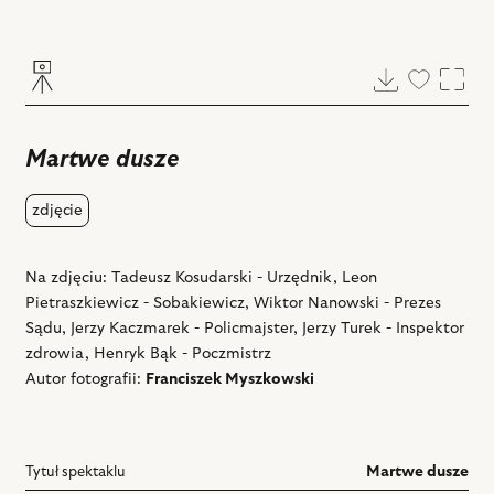
Pobierz
Dodaj
Powi
do
ulubiony
Martwe dusze
zdjęcie
Na zdjęciu: Tadeusz Kosudarski - Urzędnik, Leon
Pietraszkiewicz - Sobakiewicz, Wiktor Nanowski - Prezes
Sądu, Jerzy Kaczmarek - Policmajster, Jerzy Turek - Inspektor
zdrowia, Henryk Bąk - Poczmistrz
Autor fotografii:
Franciszek Myszkowski
Tytuł spektaklu
Martwe dusze