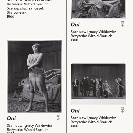
z
Reżyseria: Witold Skaruch
Na
Scenografia: Franciszek
nim
zdjęciu:
Starowieyski
obiektów
1966
Renata
Oni
Kossobudzka
Stanisław Ignacy Witkiewicz
-
Reżyseria: Witold Skaruch
Spika
1966
przejdź
hrabina,
do
Henryk
obiektu
Boukołowski
Oni,
-
przejdź
Na
Pan
do
zdjęciu:
Kalikst
obiektu
Renata
i
Oni,
Kossobudzka
powiązanych
Na
-
z
zdjęciu:
Spika
nim
scena
hrabina
Oni
obiektów
zbiorowa
i
Oni
Stanisław Ignacy Witkiewicz
i
powiązanych
Reżyseria: Witold Skaruch
powiązanych
Stanisław Ignacy Witkiewicz
1966
z
Reżyseria: Witold Skaruch
z