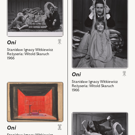
do
do
obiektu
obiektu
Oni,
Oni,
Na
Na
zdjęciu:
zdjęciu:
Renata
Renata
Oni
Kossobudzka
Kossobudzka
Stanisław Ignacy Witkiewicz
-
-
Reżyseria: Witold Skaruch
Spika
Spika
1966
hrabina,
hrabina,
Henryk
Henryk
Oni
Boukołowski
Boukołowski
Stanisław Ignacy Witkiewicz
-
-
przejdź
Reżyseria: Witold Skaruch
Pan
Pan
1966
do
Kalikst
Kalikst
obiektu
i
i
Oni,
powiązanych
powiązanych
Projekt:
przejdź
z
z
scenografia
do
nim
nim
i
Oni
obiektu
obiektów
obiektów
powiązanych
Oni,
Stanisław Ignacy Witkiewicz