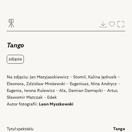
Pobierz
Dodaj
Powi
do
ulubiony
Tango
zdjęcie
Na zdjęciu: Jan Matyjaszkiewicz – Stomil, Kalina Jędrusik –
Eleonora, Zdzisław Mrożewski – Eugeniusz, Nina Andrycz –
Eugenia, Iwona Rulewicz – Ala, Damian Damięcki – Artur,
Sławomir Matczak – Edek
Autor fotografii:
Leon Myszkowski
Tytuł spektaklu
Tango