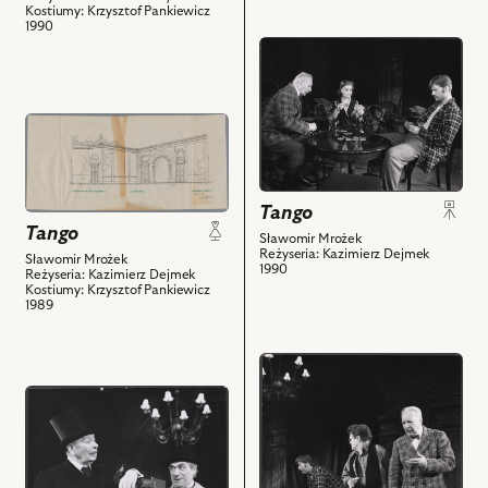
Kostiumy: Krzysztof Pankiewicz
1990
przejdź
do
obiektu
Tango,
przejdź
Na
do
zdjęciu:
obiektu
Zdzisław
Tango,
Tango
Mrożewski
Rysunek
Tango
-
Sławomir Mrożek
pomocniczy
Reżyseria: Kazimierz Dejmek
Sławomir Mrożek
Eugeniusz,
i
1990
Reżyseria: Kazimierz Dejmek
Nina
Kostiumy: Krzysztof Pankiewicz
powiązanych
1989
Andrycz
z
–
nim
Eugenia,
obiektów
przejdź
Sławomir
do
przejdź
Matczak
obiektu
do
-
Tango,
obiektu
Edek
Na
Tango,
i
zdjęciu: