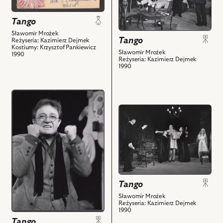
Na
zdjęciu:
Tango
Sławomir
Sławomir Mrożek
Tango
Reżyseria: Kazimierz Dejmek
Matczak
Kostiumy: Krzysztof Pankiewicz
-
Sławomir Mrożek
1990
Reżyseria: Kazimierz Dejmek
Edek,
1990
Kalina
Jędrusik
przejdź
–
do
Eleonora,
przejdź
obiektu
Jan
do
Tango,
Matyjaszkiewicz
obiektu
Na
–
Tango,
zdjęciu:
Stomil,
Na
Damian
Zdzisław
zdjęciu:
Damięcki
Mrożewski
Zdzisław
–
Tango
-
Mrożewski
Artur
Eugeniusz,
–
Sławomir Mrożek
i
Reżyseria: Kazimierz Dejmek
Damian
Eugeniusz,
1990
powiązanych
Damięcki
Kalina
Tango