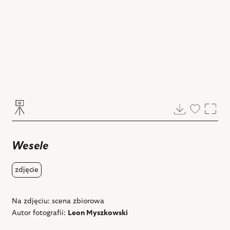
Pobierz
Dodaj
Powi
do
ulubiony
Wesele
zdjęcie
Na zdjęciu: scena zbiorowa
Autor fotografii:
Leon Myszkowski