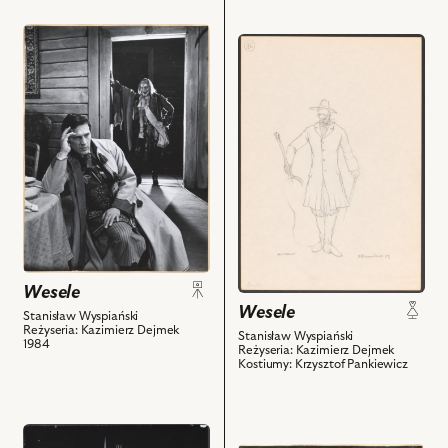
przejdź
przejdź
do
do
obiektu
obiektu
Wesele,
Wesele,
Na
Projekt:
zdjęciu:
kostium
Jan
-
Englert
Muzykant
-
i
Pan
powiązanych
Młody,
z
Andrzej
nim
Wesele
Żarnecki
obiektów
Wesele
Stanisław Wyspiański
-
Reżyseria: Kazimierz Dejmek
Stanisław Wyspiański
Hetman
1984
Reżyseria: Kazimierz Dejmek
i
Kostiumy: Krzysztof Pankiewicz
powiązanych
z
nim
przejdź