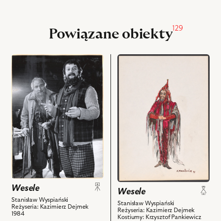
129
Powiązane obiekty
przejdź
przejdź
do
do
obiektu
obiektu
Wesele,
Wesele,
Na
Projekt:
zdjęciu:
kostium
Maciej
-
Maciejewski
Stańczyk
–
i
Dziad,
powiązanych
Czesław
z
Bogdański
nim
Wesele
–
obiektów
Wesele
Żyd
Stanisław Wyspiański
Stanisław Wyspiański
Reżyseria: Kazimierz Dejmek
i
Reżyseria: Kazimierz Dejmek
1984
Kostiumy: Krzysztof Pankiewicz