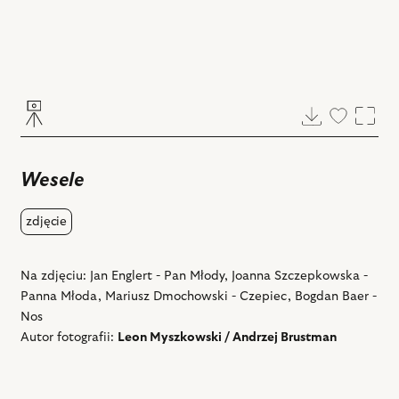
Pobierz
Dodaj
Powi
do
ulubiony
Wesele
zdjęcie
Na zdjęciu: Jan Englert - Pan Młody, Joanna Szczepkowska -
Panna Młoda, Mariusz Dmochowski - Czepiec, Bogdan Baer -
Nos
Autor fotografii:
Leon Myszkowski / Andrzej Brustman