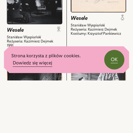
z
z
Wesele,
Nos
nim
nim
Na
i
obiektów
obiektów
Wesele
zdjęciu:
powiązanych
Halina
z
Stanisław Wyspiański
Wesele
Reżyseria: Kazimierz Dejmek
Łabonarska
nim
Kostiumy: Krzysztof Pankiewicz
Stanisław Wyspiański
-
obiektów
Reżyseria: Kazimierz Dejmek
Maryna,
1991
Leszek
Strona korzysta z plików cookies.
Teleszyński
OK
przejdź
Dowiedz się więcej
-
do
Poeta
przejdź
obiektu
i
do
Wesele,
powiązanych
obiektu
Na
z
Wesele,
zdjęciu:
nim
Na
Andrzej
obiektów
zdjęciu:
Szczepkowski
Ryszard
-
Dembiński
Gospodarz,
-
Mirosław
Chochoł,
Konarowski