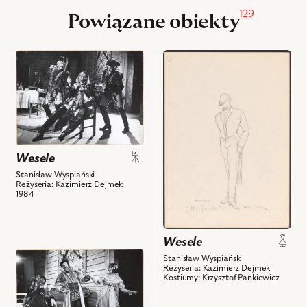
129
Powiązane obiekty
przejdź
przejdź
do
do
obiektu
obiektu
Wesele,
Wesele,
Na
Projekt:
zdjęciu:
kostium
Stanisław
-
Wesele
Niwiński
Dziennikarz
Stanisław Wyspiański
-
i
Reżyseria: Kazimierz Dejmek
Chór,
powiązanych
1984
Andrzej
z
Żarnecki
nim
-
obiektów
Wesele
Hetman,
przejdź
Stanisław Wyspiański
Stefan
Reżyseria: Kazimierz Dejmek
do
Kostiumy: Krzysztof Pankiewicz
Szmidt
obiektu
-
Wesele,