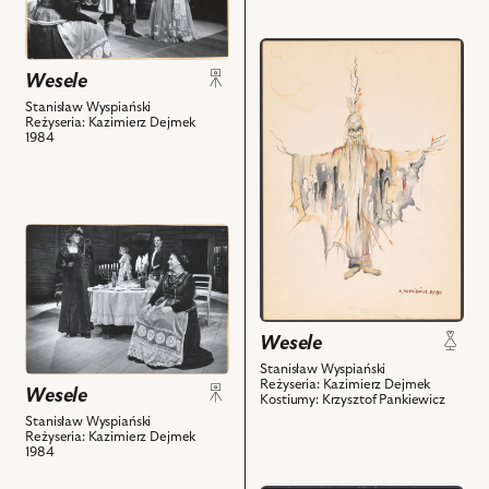
Chór
Na
i
zdjęciu:
przejdź
powiązanych
Katarzyna
do
Wesele
z
Łaniewska
obiektu
nim
Stanisław Wyspiański
-
Wesele,
Reżyseria: Kazimierz Dejmek
obiektów
Gospodyni,
1984
Projekt:
Piotr
kostium
Loretz
-
-
Chochoł
Jasiek,
przejdź
i
Marta
do
powiązanych
Żak
obiektu
z
-
Wesele,
nim
Haneczka
Na
obiektów
Wesele
i
zdjęciu:
Stanisław Wyspiański
powiązanych
Eugenia
Reżyseria: Kazimierz Dejmek
Wesele
z
Kostiumy: Krzysztof Pankiewicz
Herman
nim
Stanisław Wyspiański
-
Reżyseria: Kazimierz Dejmek
obiektów
Radczyni,
1984
Marta