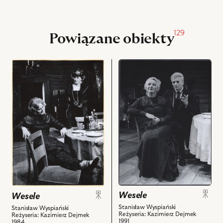
udostępniania
129
Powiązane obiekty
przejdź
przejdź
do
do
obiektu
obiektu
Wesele,
Wesele,
Na
Na
zdjęciu:
zdjęciu:
Halina
Halina
Łabonarska
Łabonarska
-
-
Maryna,
Maryna,
Eugenia
Marek
Herman
Barbasiewicz
Wesele
Wesele
-
-
Radczyni
Poeta
Stanisław Wyspiański
Stanisław Wyspiański
Reżyseria: Kazimierz Dejmek
Reżyseria: Kazimierz Dejmek
i
i
1991
1984