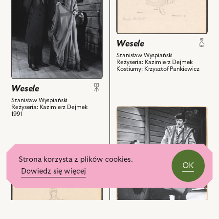
Na
obiektów
powiązanych
zdjęciu:
z
Leszek
nim
Teleszyński
obiektów
Wesele
-
Stanisław Wyspiański
Poeta,
Reżyseria: Kazimierz Dejmek
Hanna
Kostiumy: Krzysztof Pankiewicz
Stankówna
Wesele
-
Rachel
Stanisław Wyspiański
Reżyseria: Kazimierz Dejmek
i
przejdź
1991
powiązanych
do
z
obiektu
nim
Wesele,
obiektów
Na
przejdź
Strona korzysta z plików cookies.
zdjęciu:
OK
do
Dowiedz się więcej
Andrzej
obiektu
Szczepkowski
Wesele,
-
Projekt:
Gospodarz,
kostium
Mirosław