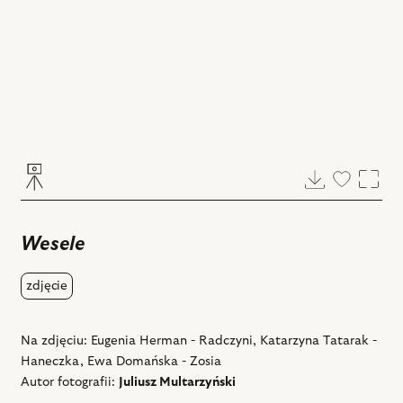
Pobierz
Dodaj
Powi
do
ulubiony
Wesele
zdjęcie
Na zdjęciu: Eugenia Herman - Radczyni, Katarzyna Tatarak -
Haneczka, Ewa Domańska - Zosia
Autor fotografii:
Juliusz Multarzyński