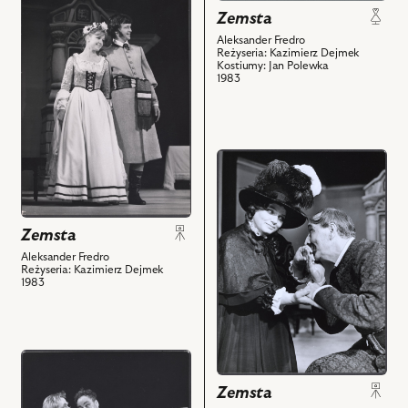
do
Zemsta
obiektu
Aleksander Fredro
Zemsta,
Reżyseria: Kazimierz Dejmek
Kostiumy: Jan Polewka
Na
1983
zdjęciu:
Jan
Frycz
–
przejdź
Wacław,
do
Dorota
obiektu
Dobrowolska
Zemsta,
Zemsta
–
Na
Klara
zdjęciu:
Aleksander Fredro
Reżyseria: Kazimierz Dejmek
i
Anna
1983
powiązanych
Seniuk
z
-
nim
Podstolina,
obiektów
przejdź
Ignacy
do
Machowski
Zemsta
obiektu
-