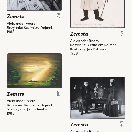
i
Sławomir
powiązanych
Głazek
z
Zemsta
-
nim
Wacław
Aleksander Fredro
Reżyseria: Kazimierz Dejmek
obiektów
i
1988
Zemsta
powiązanych
Aleksander Fredro
z
Reżyseria: Kazimierz Dejmek
nim
Kostiumy: Jan Polewka
1988
obiektów
przejdź
do
obiektu
Zemsta,
przejdź
Projekt:
do
scenografia
obiektu
Zemsta
i
Zemsta,
powiązanych
Aleksander Fredro
Na
Reżyseria: Kazimierz Dejmek
z
Scenografia: Jan Polewka
zdjęciu:
1988
nim
Jan
obiektów
Zemsta
Matyjaszkiewicz
-
Aleksander Fredro