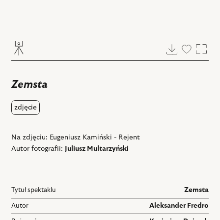
Pobierz
Dodaj
Powi
do
ulubiony
Zemsta
zdjęcie
Na zdjęciu: Eugeniusz Kamiński - Rejent
Autor fotografii:
Juliusz Multarzyński
Tytuł spektaklu
Zemsta
Autor
Aleksander Fredro