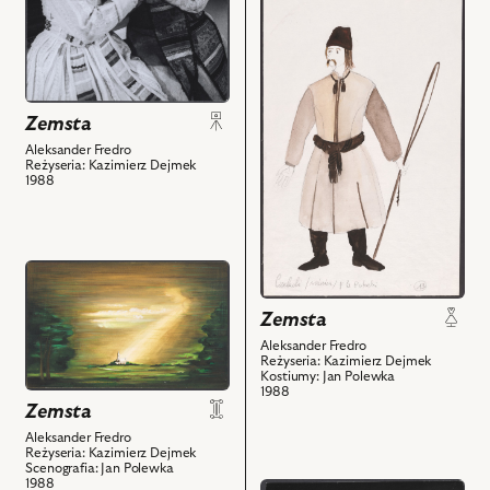
Sadowska
do
-
obiektu
Klara,
Zemsta,
Sławomir
Projekt:
Głazek
kostium
Zemsta
-
-
Wacław
Aleksander Fredro
Czeladź
Reżyseria: Kazimierz Dejmek
i
(woźnica)
1988
powiązanych
i
z
powiązanych
nim
z
obiektów
przejdź
nim
do
obiektów
Zemsta
obiektu
Zemsta,
Aleksander Fredro
Reżyseria: Kazimierz Dejmek
Projekt:
Kostiumy: Jan Polewka
scenografia
1988
Zemsta
i
powiązanych
Aleksander Fredro
Reżyseria: Kazimierz Dejmek
z
Scenografia: Jan Polewka
1988
nim