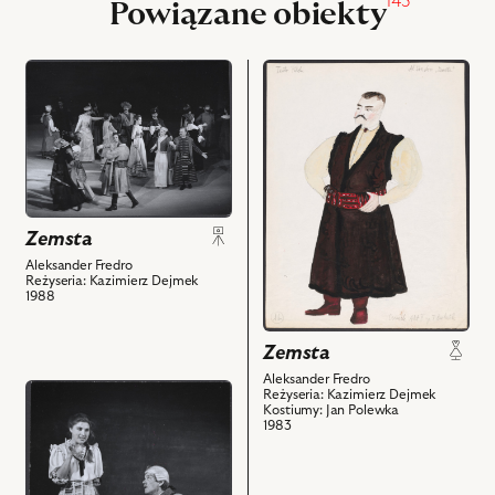
143
Powiązane obiekty
przejdź
przejdź
do
do
obiektu
obiektu
Zemsta,
Zemsta,
Na
Projekt:
zdjęciu:
kostium
scena
-
Zemsta
zbiorowa
Cześnik
i
Raptusiewicz
Aleksander Fredro
Reżyseria: Kazimierz Dejmek
powiązanych
i
1988
z
powiązanych
nim
z
Zemsta
obiektów
nim
Aleksander Fredro
obiektów
przejdź
Reżyseria: Kazimierz Dejmek
Kostiumy: Jan Polewka
do
1983
obiektu
Zemsta,
Na