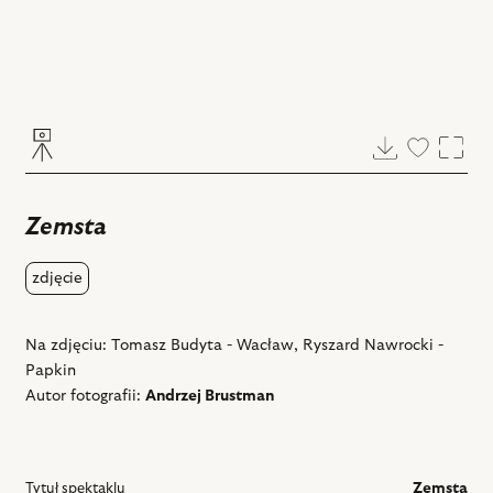
Pobierz
Dodaj
Powi
do
ulubiony
Zemsta
zdjęcie
Na zdjęciu: Tomasz Budyta - Wacław, Ryszard Nawrocki -
Papkin
Autor fotografii:
Andrzej Brustman
Tytuł spektaklu
Zemsta