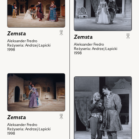
obiektu
obiektu
Zemsta,
Zemsta,
Na
Na
zdjęciu:
zdjęciu:
Zemsta
Damian
Grażyna
Zemsta
Damięcki
Barszczewska
Aleksander Fredro
Aleksander Fredro
Reżyseria: Andrzej Łapicki
-
-
Reżyseria: Andrzej Łapicki
1998
1998
Papkin,
Podstolina,
Marcin
Damian
Jędrzejewski
Damięcki
-
-
przejdź
przejdź
Śmigalski,
Papkin
do
do
Daniel
i
obiektu
obiektu
Olbrychski
powiązanych
Zemsta,
Zemsta,
-
z
Na
Na
Cześnik,
nim
zdjęciu:
zdjęciu:
Izabella
obiektów
Zemsta
Grażyna
Damian
Bukowska
Barszczewska
Aleksander Fredro
Damięcki
-
Reżyseria: Andrzej Łapicki
-
-
1998
Klara,
Podstolina,