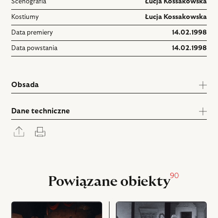
Scenografia
Łucja Kossakowska
Kostiumy
Łucja Kossakowska
Data premiery
14.02.1998
Data powstania
14.02.1998
Obsada
Dane techniczne
Rozwiń
Drukuj
panel
udostępniania
90
Powiązane obiekty
przejdź
przejdź
do
do