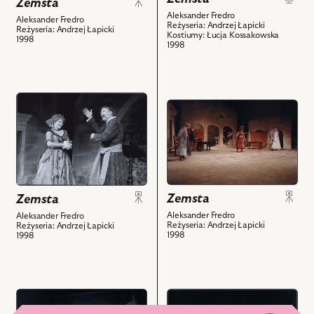
Zemsta
Ignacy
Jędrzejewski
Aleksander Fredro
Gogolewski
Aleksander Fredro
Reżyseria: Andrzej Łapicki
-
Reżyseria: Andrzej Łapicki
-
Kostiumy: Łucja Kossakowska
1998
Śmigalski,
1998
Rejent,
Piotr
Piotr
Bąk
Bąk
-
-
przejdź
Wacław
przejdź
Wacław
do
i
do
i
obiektu
powiązanych
obiektu
powiązanych
Zemsta,
z
Zemsta,
z
Na
nim
Na
nim
zdjęciu:
obiektów
zdjęciu:
obiektów
Grażyna
Zemsta
Zemsta
Wiesław
Barszczewska
Michnikowski
Aleksander Fredro
Aleksander Fredro
-
Reżyseria: Andrzej Łapicki
Reżyseria: Andrzej Łapicki
-
1998
1998
Podstolina,
Dyndalski,
Ignacy
Damian
Gogolewski
Damięcki
-
-
przejdź
przejdź
Rejent
Papkin,
do
do