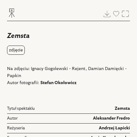
Pobierz
Dodaj
Powi
do
ulubiony
Zemsta
zdjęcie
Na zdjęciu: Ignacy Gogolewski - Rejent, Damian Damięcki -
Papkin
Autor fotografii:
Stefan Okołowicz
Tytuł spektaklu
Zemsta
Autor
Aleksander Fredro
Reżyseria
Andrzej Łapicki