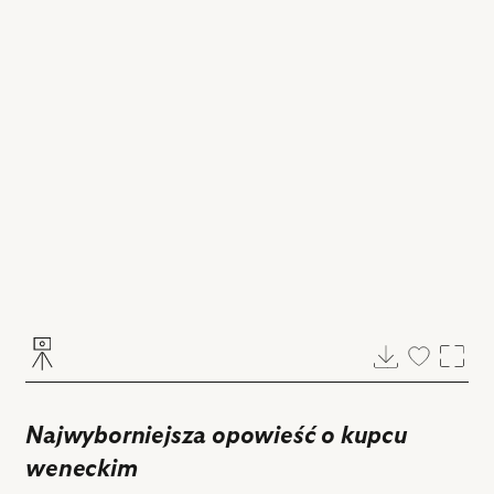
Pobierz
Dodaj
Powi
do
ulubiony
Najwyborniejsza opowieść o kupcu
weneckim