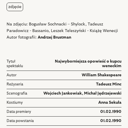
zdjęcie
Na zdjęciu: Bogusław Sochnacki – Shylock, Tadeusz
Paradowicz - Bassanio, Leszek Teleszyński - Książę Wenecji
Autor fotografii:
Andrzej Brustman
Tytuł
Najwyborniejsza opowieść o kupcu
spektaklu
weneckim
Autor
William Shakespeare
Reżyseria
Tadeusz Minc
Scenografia
Wojciech Jankowiak
,
Michał Jędrzejewski
Kostiumy
Anna Sekuła
Data premiery
01.02.1990
Data powstania
01.02.1990