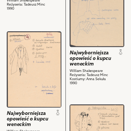
William Shakespeare
opowieść
scena
Reżyseria: Tadeusz Minc
o
zbiorowa
1990
kupcu
i
weneckim,
powiązanych
Projekt:
z
kostium
nim
przejdź
-
obiektów
do
Lorenzo
obiektu
Najwyborniejsza
i
Najwyborniejsza
opowieść o kupcu
powiązanych
opowieść
weneckim
z
o
William Shakespeare
nim
kupcu
Reżyseria: Tadeusz Minc
obiektów
weneckim,
Kostiumy: Anna Sekuła
1990
Projekt:
kostium
i
powiązanych
przejdź
z
Najwyborniejsza
do
nim
opowieść o kupcu
obiektu
weneckim
obiektów
Najwyborniejsza