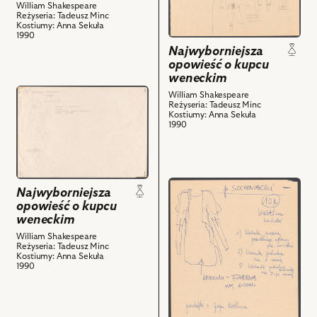
William Shakespeare
z
opowieść
Reżyseria: Tadeusz Minc
nim
Kostiumy: Anna Sekuła
o
1990
obiektów
kupcu
Najwyborniejsza
weneckim,
opowieść o kupcu
Projekt:
weneckim
kostium
przejdź
William Shakespeare
Reżyseria: Tadeusz Minc
-
do
Kostiumy: Anna Sekuła
Bassanio
obiektu
1990
i
Najwyborniejsza
powiązanych
opowieść
z
o
nim
przejdź
kupcu
Najwyborniejsza
obiektów
do
weneckim,
opowieść o kupcu
obiektu
Projekt:
weneckim
Najwyborniejsza
kostium
William Shakespeare
opowieść
Reżyseria: Tadeusz Minc
-
Kostiumy: Anna Sekuła
o
Gratiano
1990
kupcu
i
weneckim,
powiązanych
Projekt:
z