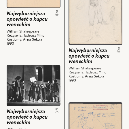
o
o
kupcu
kupcu
Najwyborniejsza
weneckim,
weneckim,
opowieść o kupcu
Projekt:
Projekt:
weneckim
kostium
kostium
William Shakespeare
Reżyseria: Tadeusz Minc
-
-
Kostiumy: Anna Sekuła
Panowie
Bassanio
1990
i
i
Najwyborniejsza
powiązanych
powiązanych
opowieść o kupcu
weneckim
z
z
nim
przejdź
nim
William Shakespeare
Reżyseria: Tadeusz Minc
obiektów
do
obiektów
Kostiumy: Anna Sekuła
obiektu
1990
Najwyborniejsza
opowieść
o
przejdź
kupcu
Najwyborniejsza
do
weneckim,
opowieść o kupcu
obiektu
Na
weneckim
Najwyborniejsza
zdjęciu: