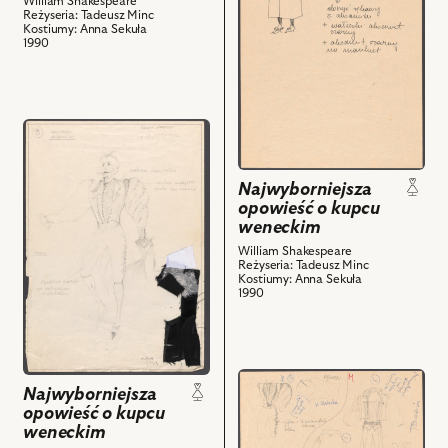
William Shakespeare
opowieść
Reżyseria: Tadeusz Minc
o
Kostiumy: Anna Sekuła
1990
kupcu
weneckim,
Projekt:
kostium
przejdź
i
do
powiązanych
obiektu
z
Najwyborniejsza
Najwyborniejsza
nim
opowieść o kupcu
opowieść
weneckim
obiektów
o
William Shakespeare
kupcu
Reżyseria: Tadeusz Minc
Kostiumy: Anna Sekuła
weneckim,
1990
Projekt:
kostium
-
Książę
przejdź
Najwyborniejsza
Aragonii
do
opowieść o kupcu
i
obiektu
weneckim
powiązanych
Najwyborniejsza