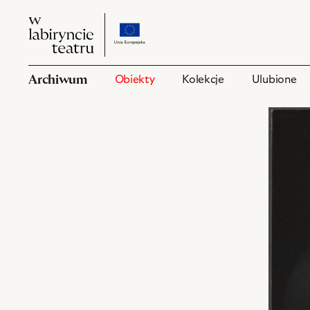
W
przejdź
W
labiryncie
do
labiryncie
teatru
strony
teatru
o
Archiwum
Obiekty
Kolekcje
Ulubione
projekcie