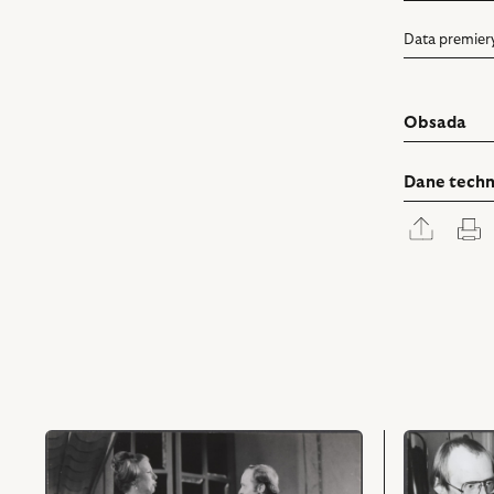
Data premier
Obsada
Dane techn
Rozwi
D
panel
udostę
przejdź
przejdź
do
do
obiektu
obiektu