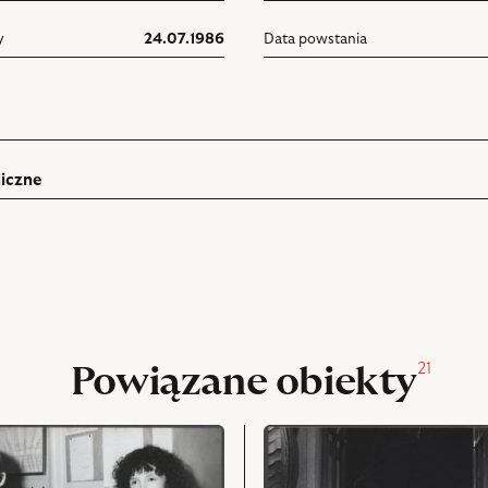
y
24.07.1986
Data powstania
iczne
ń
rukuj
pniania
21
Powiązane obiekty
przejdź
do
obiektu