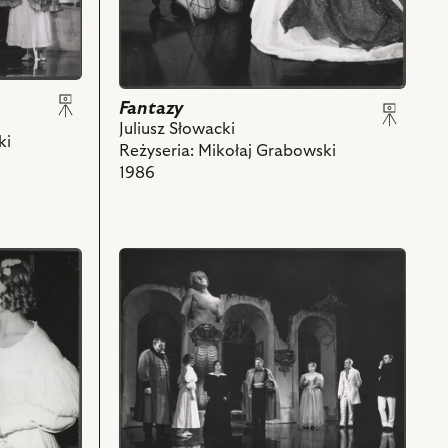
Idalia
i
powiązanych
z
nim
Fantazy
obiektów
Juliusz Słowacki
ki
Reżyseria: Mikołaj Grabowski
1986
przejdź
do
obiektu
Fantazy,
Na
zdjęciu:
Mariusz
Dmochowski
-