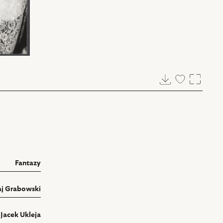
Pobierz
Dodaj
Powięk
do
ulubionych
Fantazy
aj Grabowski
Jacek Ukleja