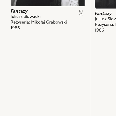
z
Piotr
nim
Bajor
Fantazy
obiektów
i
Fantazy
Juliusz Słowacki
powiązanych
Juliusz Sło
Reżyseria: Mikołaj Grabowski
z
Reżyseria:
1986
nim
1986
obiektów