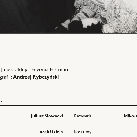
: Jacek Ukleja, Eugenia Herman
rafii:
Andrzej Rybczyński
lu
Juliusz Słowacki
Reżyseria
Mikoł
Jacek Ukleja
Kostiumy