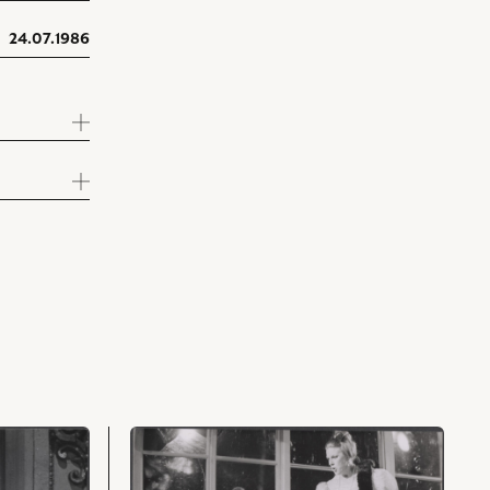
24.07.1986
przejdź
do
obiektu