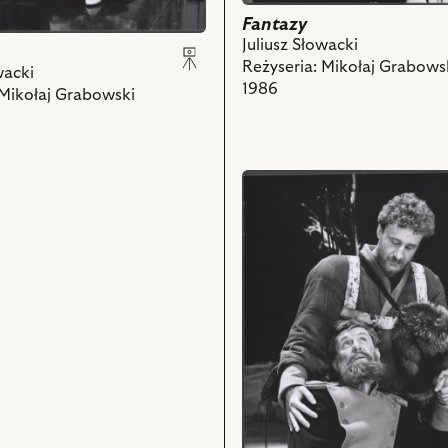
Mielech
Fantazy
i
Juliusz Słowacki
powiązanych
Reżyseria: Mikołaj Grabows
wacki
z
1986
 Mikołaj Grabowski
nim
obiektów
przejdź
do
obiektu
Fantazy,
Na
zdjęciu:
Jerzy
Szmidt
-
Hawryłowicz,
Krzysztof
Gosztyła
-