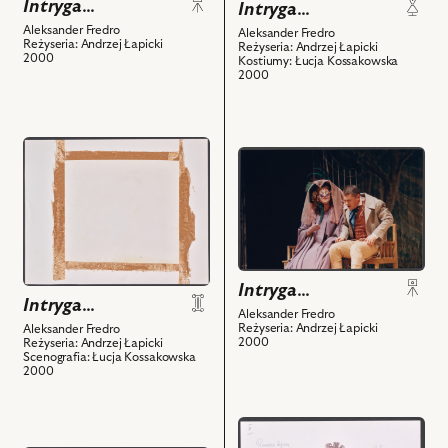
Edward
Intryga…
Intryga…
obiektów
i
Aleksander Fredro
Aleksander Fredro
Reżyseria: Andrzej Łapicki
powiązanych
Reżyseria: Andrzej Łapicki
2000
Kostiumy: Łucja Kossakowska
z
2000
nim
obiektów
przejdź
przejdź
do
do
obiektu
obiektu
Intryga…,
Intryga…,
Projekt:
Na
scenografia
zdjęciu:
i
Zuzanna
Intryga…
powiązanych
Intryga…
Lipiec
Aleksander Fredro
z
Reżyseria: Andrzej Łapicki
Aleksander Fredro
-
2000
nim
Reżyseria: Andrzej Łapicki
Julia,
Scenografia: Łucja Kossakowska
obiektów
2000
Piotr
Bąk
-
przejdź
Alfred