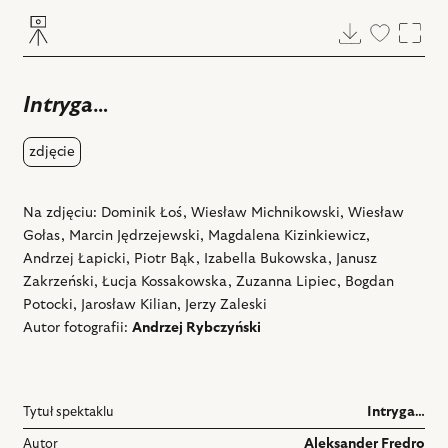
Pobierz
Dodaj
Powi
do
ulubiony
Intryga…
zdjęcie
Na zdjęciu: Dominik Łoś, Wiesław Michnikowski, Wiesław
Gołas, Marcin Jędrzejewski, Magdalena Kizinkiewicz,
Andrzej Łapicki, Piotr Bąk, Izabella Bukowska, Janusz
Zakrzeński, Łucja Kossakowska, Zuzanna Lipiec, Bogdan
Potocki, Jarosław Kilian, Jerzy Zaleski
Autor fotografii:
Andrzej Rybczyński
Tytuł spektaklu
Intryga…
Autor
Aleksander Fredro