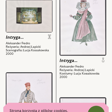
do
przejdź
i
obiektu
do
powiązanych
Intryga…,
obiektu
z
Projekt:
Intryga…,
nim
kostium
Projekt:
obiektów
-
scenografia
Julia
i
Intryga…
i
powiązanych
Aleksander Fredro
powiązanych
z
Reżyseria: Andrzej Łapicki
z
Scenografia: Łucja Kossakowska
nim
2000
nim
obiektów
Intryga…
obiektów
Aleksander Fredro
Reżyseria: Andrzej Łapicki
Kostiumy: Łucja Kossakowska
przejdź
2000
do
obiektu
Intryga…,
Projekt:
przejdź
kostium
do
-
obiektu
Strona korzysta z plików cookies.