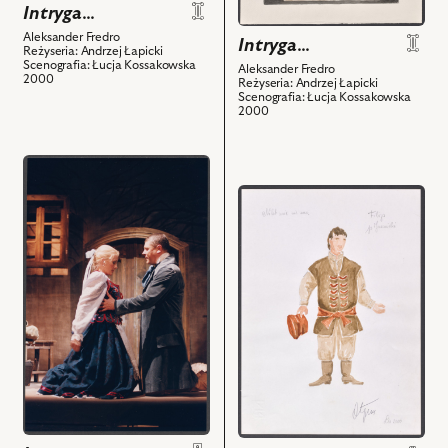
powiązanych
Intryga…
scenografia
z
i
Aleksander Fredro
Intryga…
nim
Reżyseria: Andrzej Łapicki
powiązanych
Scenografia: Łucja Kossakowska
Aleksander Fredro
obiektów
z
2000
Reżyseria: Andrzej Łapicki
Scenografia: Łucja Kossakowska
nim
2000
obiektów
przejdź
do
przejdź
obiektu
do
Intryga…,
obiektu
Na
Intryga…,
zdjęciu:
Projekt:
Izabella
kostium
Bukowska
-
-
Filip
Marysia,
i
Piotr
powiązanych
Bąk
z
-
nim