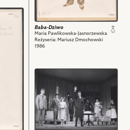
Baba-Dziwo
Maria Pawlikowska-Jasnorzewska
Reżyseria: Mariusz Dmochowski
1986
przejdź
do
obiektu
Baba-
Dziwo,
Na
zdjęciu:
Marek
Barbasiewicz
-