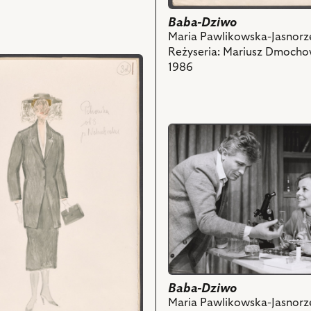
Baba-Dziwo
Maria Pawlikowska-Jasnor
Reżyseria: Mariusz Dmocho
1986
przejdź
do
obiektu
Baba-
Dziwo,
Na
zdjęciu:
Marek
Barbasiewicz
ch
-
Norman
Baba-Dziwo
Gondor,
Maria Pawlikowska-Jasnor