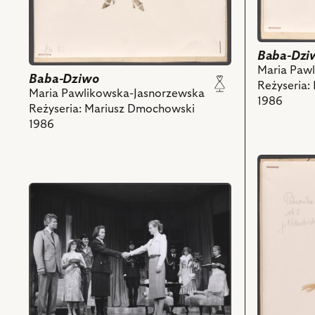
Baba-Dzi
Maria Paw
Baba-Dziwo
Reżyseria:
Maria Pawlikowska-Jasnorzewska
1986
Reżyseria: Mariusz Dmochowski
1986
przejdź
do
przejdź
obiektu
do
Baba-
obiektu
Dziwo,
Baba-
Projekt:
Dziwo,
kostium
Na
-
zdjęciu:
Petronika
Marek
Selen
Barbasiewicz