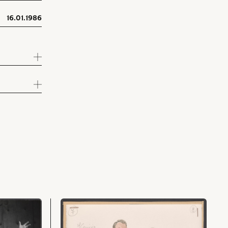
16.01.1986
przejdź
do
obiektu