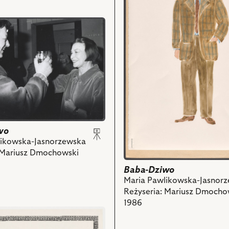
kostium
-
Muk
Kormor
i
powiązanych
ch
z
nim
obiektów
i,
wo
likowska-Jasnorzewska
 Mariusz Dmochowski
ch
Baba-Dziwo
Maria Pawlikowska-Jasnor
Reżyseria: Mariusz Dmocho
1986