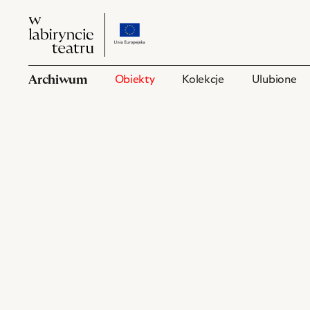
W
przejdź
W
labiryncie
do
labiryncie
teatru
strony
teatru
o
Archiwum
Obiekty
Kolekcje
Ulubione
projekcie