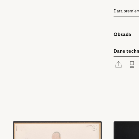
Data premier
Obsada
Dane techn
Rozwi
D
panel
udostę
przejdź
przejdź
do
do
obiektu
obiektu