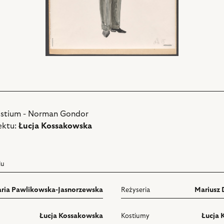
ostium - Norman Gondor
ektu:
Łucja Kossakowska
lu
ria Pawlikowska-Jasnorzewska
Reżyseria
Mariusz
Łucja Kossakowska
Kostiumy
Łucja 