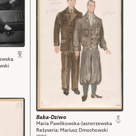
Baba-
Dziwo,
Projekt:
kostium
-
Komisja
poborowa
i
powiązanych
zewska
z
wski
nim
obiektów
Baba-Dziwo
Maria Pawlikowska-Jasnorzewska
Reżyseria: Mariusz Dmochowski