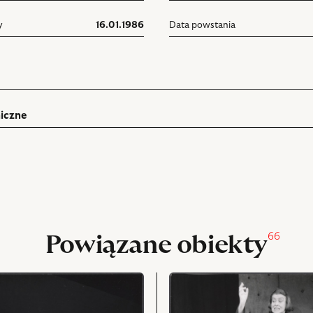
y
16.01.1986
Data powstania
iczne
ń
rukuj
pniania
66
Powiązane obiekty
przejdź
do
obiektu