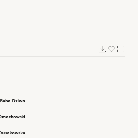
Pobierz
Dodaj
Powięk
do
ulubionych
Baba-Dziwo
 Dmochowski
Kossakowska