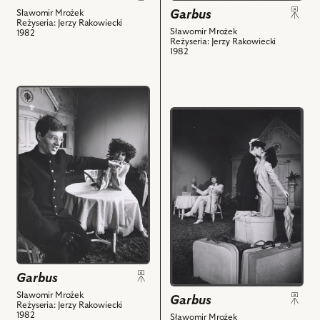
powiązanych
Garbus
Sławomir Mrożek
z
Reżyseria: Jerzy Rakowiecki
Sławomir Mrożek
nim
1982
Reżyseria: Jerzy Rakowiecki
obiektów
1982
przejdź
do
przejdź
obiektu
do
Garbus,
obiektu
Na
Garbus,
zdjęciu:
Na
Mirosław
zdjęciu:
Konarowski
Leszek
-
Teleszyński
Student,
-
Alicja
Baron,
Pawlicka
Mirosław
Garbus
-
Konarowski
Sławomir Mrożek
Baronowa
Garbus
-
Reżyseria: Jerzy Rakowiecki
i
1982
Student,
Sławomir Mrożek