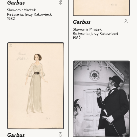
Garbus
-
nim
Student
Sławomir Mrożek
obiektów
Reżyseria: Jerzy Rakowiecki
i
1982
Garbus
powiązanych
Sławomir Mrożek
z
Reżyseria: Jerzy Rakowiecki
nim
1982
obiektów
przejdź
do
obiektu
przejdź
Garbus,
do
Projekt:
obiektu
kostium
Garbus,
-
Na
Baronowa
zdjęciu:
i
Andrzej
powiązanych
Żarnecki
z
-
nim
Nieznajomy
obiektów
i
Garbus