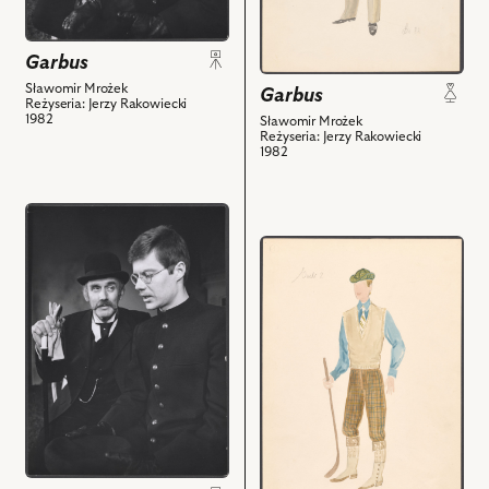
Mirosław
z
Konarowski
nim
Garbus
-
obiektów
Student
Sławomir Mrożek
Garbus
Reżyseria: Jerzy Rakowiecki
i
1982
Sławomir Mrożek
powiązanych
Reżyseria: Jerzy Rakowiecki
1982
z
nim
obiektów
przejdź
do
przejdź
obiektu
do
Garbus,
obiektu
Na
Garbus,
zdjęciu:
Projekt:
Andrzej
kostium
Żarnecki
-
-
Onek
Nieznajomy,
i
Mirosław
powiązanych
Konarowski
z