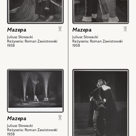
Barszczewska
Kreczmar
-
-
Amelia,
Król
Władysław
Jan
Hańcza
Kazimierz,
Mazepa
Mazepa
-
Czesław
Juliusz Słowacki
Juliusz Słowacki
Wojewoda
Wołłejko
Reżyseria: Roman Zawistowski
Reżyseria: Roman Zawistowski
1958
1958
i
-
powiązanych
Mazepa
z
i
nim
powiązanych
przejdź
przejdź
obiektów
z
do
do
nim
obiektu
obiektu
obiektów
Mazepa,
Mazepa,
Na
Na
zdjęciu:
zdjęciu:
Czesław
Tadeusz
Mazepa
Wołłejko
Kosudarski
-
-
Juliusz Słowacki
Reżyseria: Roman Zawistowski
Mazepa
Goniec
1958