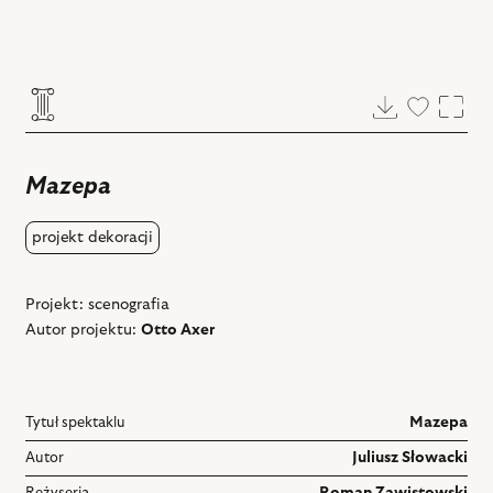
Pobierz
Dodaj
Powi
do
ulubiony
Mazepa
projekt dekoracji
Projekt: scenografia
Autor projektu:
Otto Axer
Tytuł spektaklu
Mazepa
Autor
Juliusz Słowacki