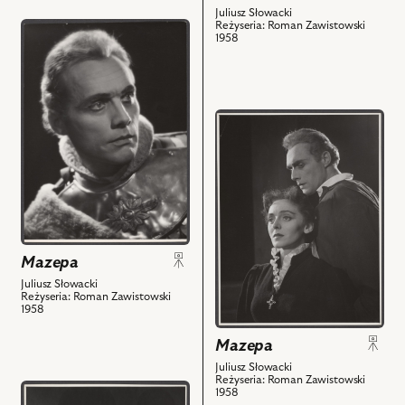
Król
Juliusz Słowacki
Zbigniew
Jan
Reżyseria: Roman Zawistowski
przejdź
i
1958
Kazimierz
do
powiązanych
i
obiektu
z
powiązanych
Mazepa,
nim
z
Na
obiektów
przejdź
nim
zdjęciu:
do
obiektów
Stanisław
obiektu
Jasiukiewicz
Mazepa,
-
Na
Zbigniew
zdjęciu:
i
Alicja
powiązanych
Raciszówna
Mazepa
z
-
Juliusz Słowacki
nim
Amelia,
Reżyseria: Roman Zawistowski
obiektów
1958
Stanisław
Jasiukiewicz
Mazepa
-
Juliusz Słowacki
Zbigniew
Reżyseria: Roman Zawistowski
przejdź
1958
i