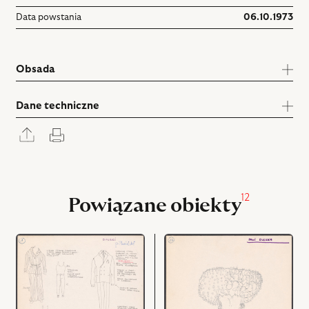
Data powstania
06.10.1973
Obsada
Dane techniczne
Rozwiń
Drukuj
panel
udostępniania
12
Powiązane obiekty
przejdź
przejdź
do
do
obiektu
obiektu
Moralność
Moralność
pani
pani