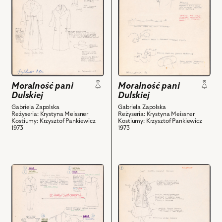
Dulskiej,
Dulskiej,
Projekt:
Projekt:
kostium
kostium
-
-
Pan
Pani
Dulski
Dulska
i
i
powiązanych
powiązanych
Moralność pani
Moralność pani
z
z
Dulskiej
Dulskiej
nim
nim
Gabriela Zapolska
Gabriela Zapolska
obiektów
obiektów
Reżyseria: Krystyna Meissner
Reżyseria: Krystyna Meissner
Kostiumy: Krzysztof Pankiewicz
Kostiumy: Krzysztof Pankiewicz
1973
1973
przejdź
przejdź
do
do
obiektu
obiektu
Moralność
Moralność
pani
pani