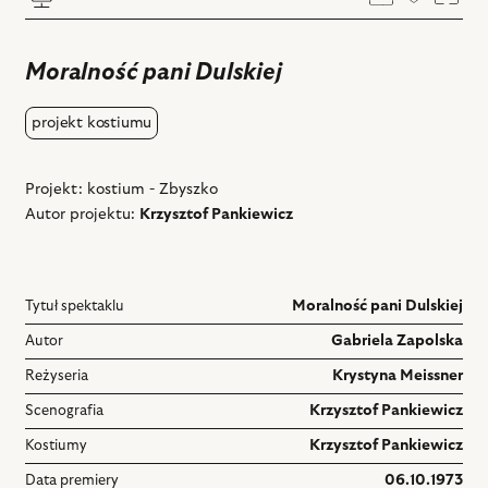
Dodaj
Powi
do
ulubiony
Moralność pani Dulskiej
projekt kostiumu
Projekt: kostium - Zbyszko
Autor projektu:
Krzysztof Pankiewicz
Tytuł spektaklu
Moralność pani Dulskiej
Autor
Gabriela Zapolska
Reżyseria
Krystyna Meissner
Scenografia
Krzysztof Pankiewicz
Kostiumy
Krzysztof Pankiewicz
Data premiery
06.10.1973