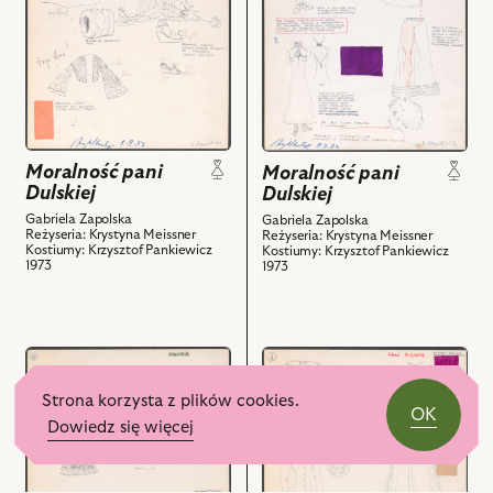
Projekt:
Projekt:
kostium
kostium
-
-
Pani
Juliasiewiczowa
Dulska
i
i
powiązanych
powiązanych
z
Moralność pani
Moralność pani
z
nim
Dulskiej
Dulskiej
nim
obiektów
Gabriela Zapolska
Gabriela Zapolska
Reżyseria: Krystyna Meissner
obiektów
Reżyseria: Krystyna Meissner
Kostiumy: Krzysztof Pankiewicz
Kostiumy: Krzysztof Pankiewicz
1973
1973
przejdź
przejdź
do
do
Strona korzysta z plików cookies.
obiektu
obiektu
OK
Dowiedz się więcej
Moralność
Moralność
pani
pani
Dulskiej,
Dulskiej,