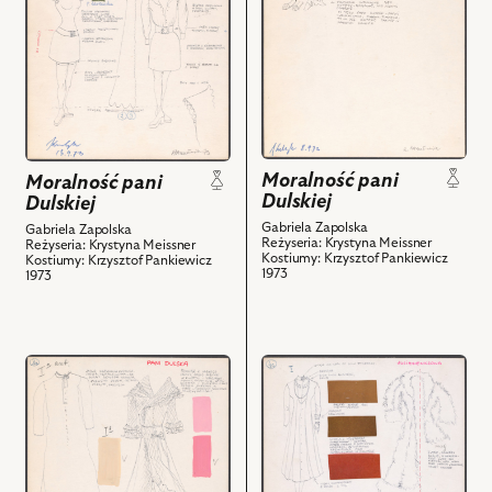
Dulskiej,
Dulskiej,
Projekt:
Projekt:
kostium
kostium
-
-
Hesia.
Kucharka
Mela
i
i
powiązanych
powiązanych
z
Moralność pani
Moralność pani
z
nim
Dulskiej
Dulskiej
nim
obiektów
Gabriela Zapolska
Gabriela Zapolska
obiektów
Reżyseria: Krystyna Meissner
Reżyseria: Krystyna Meissner
Kostiumy: Krzysztof Pankiewicz
Kostiumy: Krzysztof Pankiewicz
1973
1973
przejdź
przejdź
do
do
obiektu
obiektu
Moralność
Moralność
pani
pani
Dulskiej,
Dulskiej,