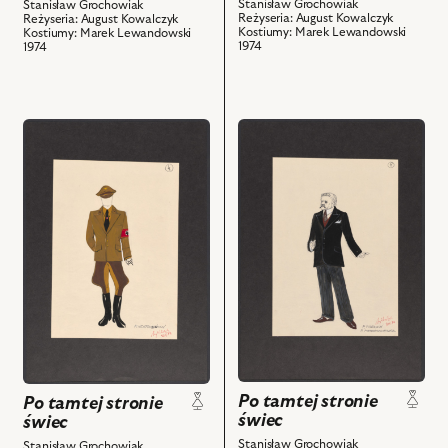
Stanisław Grochowiak
Stanisław Grochowiak
obiektów
obiektów
Reżyseria: August Kowalczyk
Reżyseria: August Kowalczyk
Kostiumy: Marek Lewandowski
Kostiumy: Marek Lewandowski
1974
1974
przejdź
przejdź
do
do
obiektu
obiektu
Po
Po
tamtej
tamtej
stronie
stronie
świec,
świec,
Projekt:
Projekt:
kostium
kostium
-
-
Kramer
Dziadek
i
i
powiązanych
powiązanych
Po tamtej stronie
Po tamtej stronie
z
z
świec
świec
nim
nim
Stanisław Grochowiak
Stanisław Grochowiak