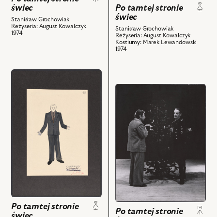
Aber,
Piekarz
Po tamtej stronie
świec
Bronisław
i
świec
Stanisław Grochowiak
Pawlik
powiązanych
Reżyseria: August Kowalczyk
Stanisław Grochowiak
1974
-
z
Reżyseria: August Kowalczyk
Kostiumy: Marek Lewandowski
Czako
nim
1974
i
obiektów
powiązanych
przejdź
z
do
nim
przejdź
obiektu
obiektów
do
Po
obiektu
tamtej
Po
stronie
tamtej
świec,
stronie
Projekt:
świec,
kostium
Na
-
zdjęciu:
Druh
Bronisław
i
Pawlik
powiązanych
Po tamtej stronie
-
Po tamtej stronie
z
świec
Czako,