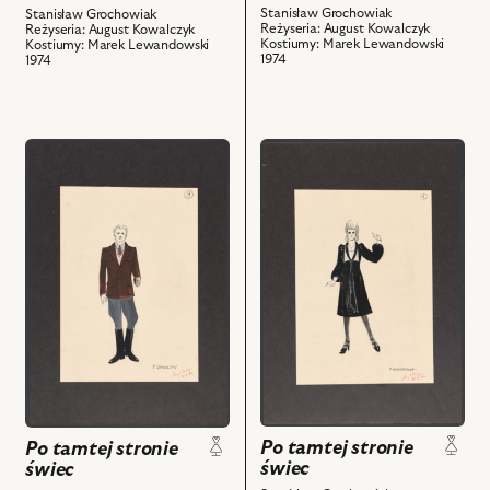
nim
nim
Stanisław Grochowiak
Stanisław Grochowiak
obiektów
obiektów
Reżyseria: August Kowalczyk
Reżyseria: August Kowalczyk
Kostiumy: Marek Lewandowski
Kostiumy: Marek Lewandowski
1974
1974
przejdź
przejdź
do
do
obiektu
obiektu
Po
Po
tamtej
tamtej
stronie
stronie
świec,
świec,
Projekt:
Projekt:
kostium
kostium
-
-
Sublokator
Wanda
i
i
powiązanych
powiązanych
Po tamtej stronie
Po tamtej stronie
z
z
świec
świec
nim
nim