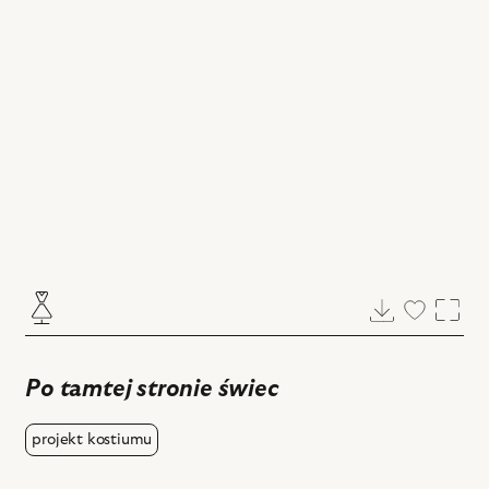
Pobierz
Dodaj
Powi
do
ulubiony
Po tamtej stronie świec
projekt kostiumu