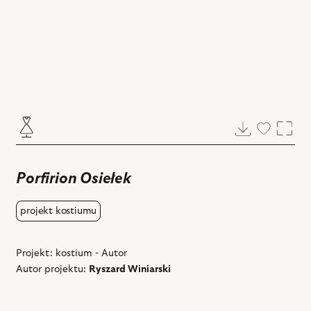
Pobierz
Dodaj
Powi
do
ulubiony
Porfirion Osiełek
projekt kostiumu
Projekt: kostium - Autor
Autor projektu:
Ryszard Winiarski