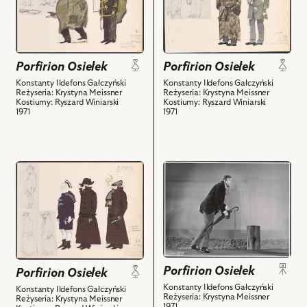
Porfirion
Porfirion
Szajewski
Osiełek,
Osiełek,
-
Projekt:
Projekt:
Osiełek
kostium
kostium
i
Porfirion Osiełek
Porfirion Osiełek
-
-
powiązanych
Żebrak
Wulkan
Konstanty Ildefons Gałczyński
Konstanty Ildefons Gałczyński
z
Reżyseria: Krystyna Meissner
Reżyseria: Krystyna Meissner
Konstabl
i
Kostiumy: Ryszard Winiarski
nim
Kostiumy: Ryszard Winiarski
1971
i
powiązanych
1971
obiektów
powiązanych
z
z
nim
nim
obiektów
przejdź
przejdź
obiektów
do
do
obiektu
obiektu
Porfirion
Porfirion
Osiełek,
Osiełek,
Projekt:
Na
kostium
zdjęciu:
Porfirion Osiełek
Porfirion Osiełek
-
Andrzej
Konstanty Ildefons Gałczyński
III
Szajewski
Konstanty Ildefons Gałczyński
Reżyseria: Krystyna Meissner
Reżyseria: Krystyna Meissner
Policjantów.
-
1971