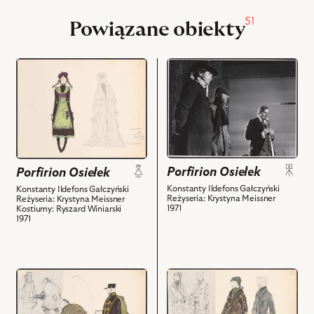
51
Powiązane obiekty
przejdź
przejdź
do
do
obiektu
obiektu
Porfirion
Porfirion
Osiełek,
Osiełek,
Projekt:
Na
kostium
zdjęciu:
Porfirion Osiełek
Porfirion Osiełek
-
Henryk
Epifania
Boukołowski
Konstanty Ildefons Gałczyński
Konstanty Ildefons Gałczyński
Reżyseria: Krystyna Meissner
Reżyseria: Krystyna Meissner
i
-
1971
Kostiumy: Ryszard Winiarski
powiązanych
prof.
1971
z
Dante,
nim
Józef
obiektów
Duriasz
przejdź
przejdź
-
do
do
Wulkan,
obiektu
obiektu
Andrzej