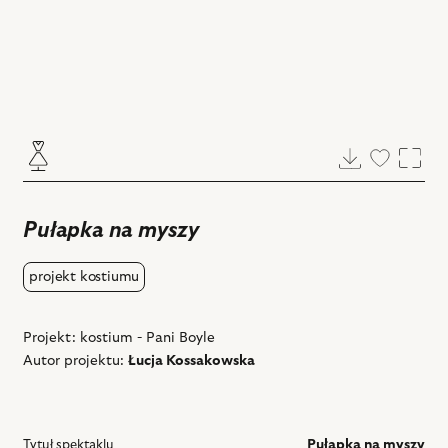
Pobierz
Dodaj
Powi
do
ulubiony
Pułapka na myszy
projekt kostiumu
Projekt: kostium - Pani Boyle
Autor projektu:
Łucja Kossakowska
Tytuł spektaklu
Pułapka na myszy