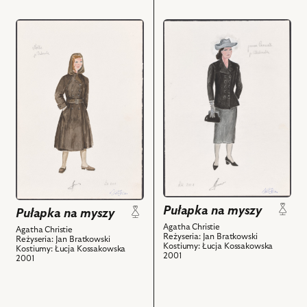
przejdź
przejdź
do
do
obiektu
obiektu
Pułapka
Pułapka
na
na
myszy,
myszy,
Projekt:
Projekt:
kostium
kostium
-
-
Mollie
Panna
Ralston
Casewell
i
i
powiązanych
powiązanych
Pułapka na myszy
Pułapka na myszy
z
z
Agatha Christie
Agatha Christie
nim
nim
Reżyseria: Jan Bratkowski
Reżyseria: Jan Bratkowski
Kostiumy: Łucja Kossakowska
Kostiumy: Łucja Kossakowska
obiektów
obiektów
2001
2001