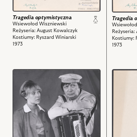
Tragedia optymistyczna
Tragedia 
Wsiewołod Wiszniewski
Wsiewołod
Reżyseria: August Kowalczyk
Reżyseria:
Kostiumy: Ryszard Winiarski
Kostiumy: 
1973
1973
przejdź
przejdź
do
do
obiektu
obiektu
Tragedia
Tragedia
optymistyczna,
optymistyc
Na
Projekt:
zdjęciu:
kostium
Krystyna
-
Królówna
Wainonen
-
i