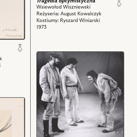
Tragedia optymistyczna
Wsiewołod Wiszniewski
Reżyseria: August Kowalczyk
Kostiumy: Ryszard Winiarski
1973
przejdź
k
do
i
obiektu
Tragedia
optymistyczna,
Na
zdjęciu:
Stanisław
Mikulski
-
Prowodyr,
Józef
Nalberzak