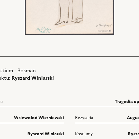
ostium - Bosman
ektu:
Ryszard Winiarski
lu
Tragedia o
Wsiewołod Wiszniewski
Reżyseria
Augus
Ryszard Winiarski
Kostiumy
Rysza