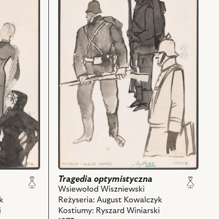
Tragedia
optymistyczna,
Projekt:
kostium
-
Niemcy
i
powiązanych
z
nim
obiektów
Tragedia optymistyczna
Wsiewołod Wiszniewski
Reżyseria: August Kowalczyk
k
Kostiumy: Ryszard Winiarski
i