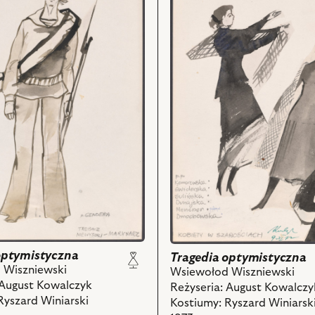
Tragedia
zna,
optymistyczna,
Projekt:
kostium
-
Kobiety
w
szarościach
i
ch
powiązanych
z
nim
obiektów
optymistyczna
Tragedia optymistyczna
 Wiszniewski
Wsiewołod Wiszniewski
 August Kowalczyk
Reżyseria: August Kowalczy
Ryszard Winiarski
Kostiumy: Ryszard Winiarsk