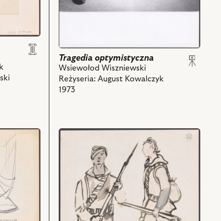
-
Aleksy,
Zygmunt
Hobot
-
Tragedia optymistyczna
Chrypa
k
Wsiewołod Wiszniewski
i
ski
Reżyseria: August Kowalczyk
powiązanych
1973
z
nim
obiektów
przejdź
do
obiektu
Tragedia
optymistyczna,
Projekt:
kostium
-
Marynarze