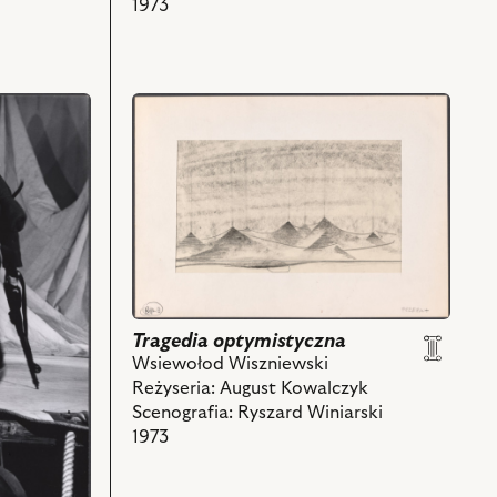
1973
przejdź
do
obiektu
Tragedia
optymistyczna,
Projekt:
scenografia
i
powiązanych
z
Tragedia optymistyczna
nim
Wsiewołod Wiszniewski
obiektów
Reżyseria: August Kowalczyk
Scenografia: Ryszard Winiarski
1973