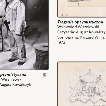
scenografia
zna,
i
powiązanych
z
Tragedia optymistyczna
nim
Wsiewołod Wiszniewski
obiektów
Reżyseria: August Kowalczy
Scenografia: Ryszard Winiar
1973
ch
przejdź
do
obiektu
optymistyczna
Tragedia
 Wiszniewski
optymistyczna,
 August Kowalczyk
Projekt:
scenografia
i
powiązanych