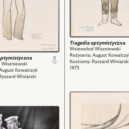
nim
ch
obiektów
Tragedia optymistyczna
Wsiewołod Wiszniewski
Reżyseria: August Kowalczy
optymistyczna
Kostiumy: Ryszard Winiarsk
 Wiszniewski
1973
 August Kowalczyk
Ryszard Winiarski
przejdź
do
obiektu
Tragedia
optymistyczna,
Projekt: