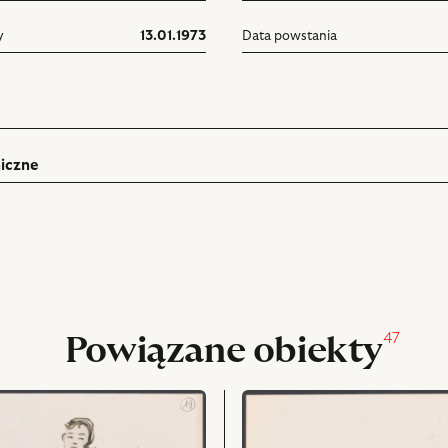
y
13.01.1973
Data powstania
iczne
ń
rukuj
pniania
47
Powiązane obiekty
przejdź
do
obiektu