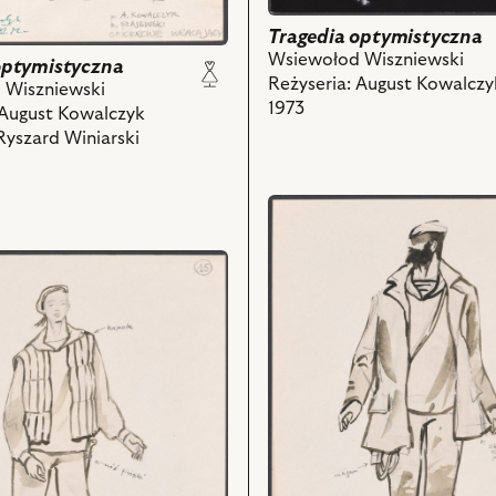
Tragedia optymistyczna
Wsiewołod Wiszniewski
optymistyczna
Reżyseria: August Kowalczy
 Wiszniewski
1973
 August Kowalczyk
Ryszard Winiarski
przejdź
do
obiektu
Tragedia
optymistyczna,
Projekt:
kostium
zna,
-
Prowodyr
i
powiązanych
z