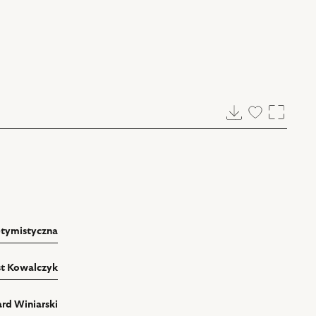
Pobierz
Dodaj
Powięk
do
ulubionych
ptymistyczna
t Kowalczyk
rd Winiarski