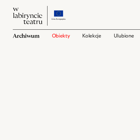
W
przejdź
W
labiryncie
do
labiryncie
teatru
strony
teatru
o
Archiwum
Obiekty
Kolekcje
Ulubione
projekcie