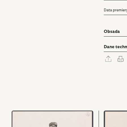
Data premier
Obsada
Dane techn
Rozwi
D
panel
udostę
przejdź
przejdź
do
do
obiektu
obiektu