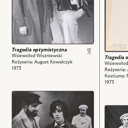
Kobieta
powiązany
komisarz,
z
Józef
nim
Nalberzak
obiektów
-
Aleksy
i
powiązanych
Tragedia optymistyczna
z
Wsiewołod Wiszniewski
Tragedia 
nim
Reżyseria: August Kowalczyk
Wsiewołod
obiektów
1973
Reżyseria:
Kostiumy: 
1973
przejdź
do
obiektu
przejdź
Tragedia
do
optymistyczna,
obiektu
Na
Tragedia