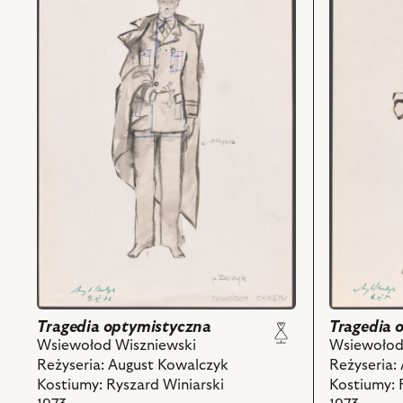
Tragedia
Tragedia
optymistyczna,
optymistyc
Projekt:
Projekt:
kostium
kostium
-
-
Dowódca
Trębacz
okrętu
niewysoki
i
marynarz
powiązanych
i
z
powiązany
nim
z
obiektów
nim
obiektów
Tragedia 
Tragedia optymistyczna
Wsiewołod
Wsiewołod Wiszniewski
Reżyseria:
Reżyseria: August Kowalczyk
Kostiumy: 
Kostiumy: Ryszard Winiarski