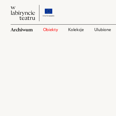
W
przejdź
W
labiryncie
do
labiryncie
teatru
strony
teatru
o
Archiwum
Obiekty
Kolekcje
Ulubione
projekcie