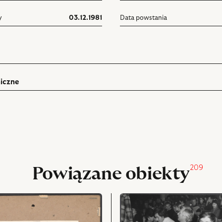
y
03.12.1981
Data powstania
iczne
ń
rukuj
pniania
209
Powiązane obiekty
przejdź
do
obiektu