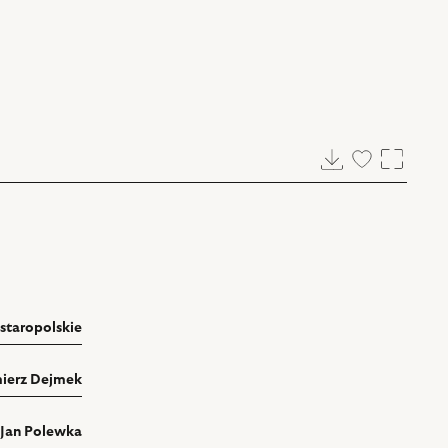
Pobierz
Dodaj
Powięk
do
ulubionych
staropolskie
ierz Dejmek
Jan Polewka