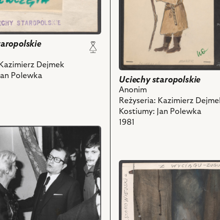
nim
obiektów
taropolskie
 Kazimierz Dejmek
Jan Polewka
Uciechy staropolskie
Anonim
Reżyseria: Kazimierz Dejme
Kostiumy: Jan Polewka
1981
przejdź
e,
do
obiektu
Uciechy
staropolskie,
,
Projekt: