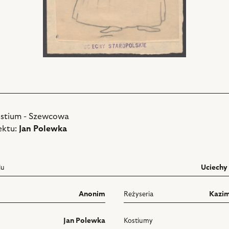
ostium - Szewcowa
ektu:
Jan Polewka
lu
Uciechy 
Anonim
Reżyseria
Kazim
Jan Polewka
Kostiumy