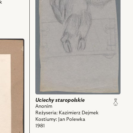
i
k
powiązanych
z
nim
obiektów
Uciechy staropolskie
Anonim
Reżyseria: Kazimierz Dejmek
Kostiumy: Jan Polewka
1981