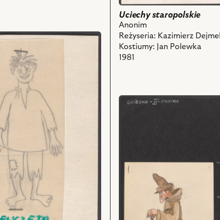
i
Uciechy staropolskie
powiązanych
Anonim
z
Reżyseria: Kazimierz Dejme
nim
Kostiumy: Jan Polewka
obiektów
1981
e,
przejdź
do
obiektu
Uciechy
staropolskie,
ch
Projekt:
kostium
-
Cnotka/Marek
i
powiązanych
z