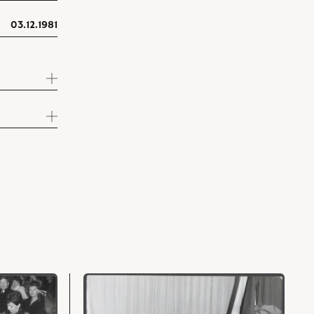
03.12.1981
przejdź
do
obiektu