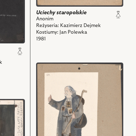
Uciechy staropolskie
Anonim
Reżyseria: Kazimierz Dejmek
Kostiumy: Jan Polewka
1981
k
przejdź
do
obiektu
Uciechy
staropolskie,
Projekt:
kostium
-
Dziadek
i
powiązanych