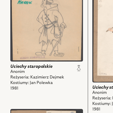
Uciechy
Uciechy
staropolskie,
staropolski
Projekt:
Projekt:
kostium
kostium
-
-
Marek
Szewc
i
i
powiązanych
powiązany
z
z
nim
nim
obiektów
obiektów
Uciechy staropolskie
Anonim
Reżyseria: Kazimierz Dejmek
Kostiumy: Jan Polewka
Uciechy s
1981
Anonim
Reżyseria:
Kostiumy: 
1981
przejdź