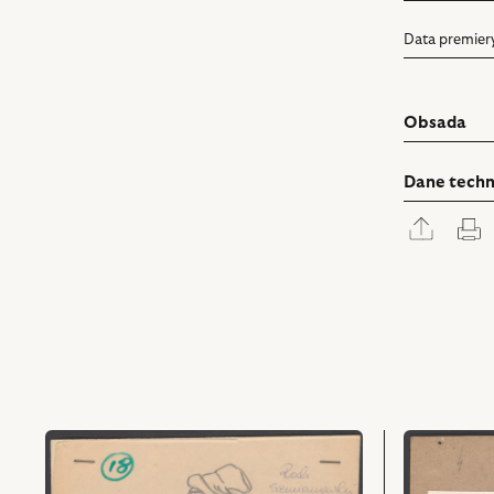
Data premier
Obsada
Dane techn
Rozwi
D
panel
udostę
przejdź
przejdź
do
do
obiektu
obiektu