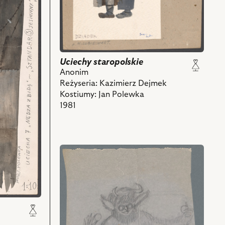
z
nim
obiektów
Uciechy staropolskie
Anonim
Reżyseria: Kazimierz Dejmek
Kostiumy: Jan Polewka
1981
przejdź
do
obiektu
Uciechy
staropolskie,
Projekt:
kostium