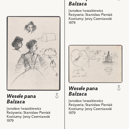
Balzaca
Jarosław Iwaszkiewicz
Reżyseria: Stanisław Pieniak
przejdź
Kostiumy: Jerzy Czerniawski
1979
do
obiektu
Wesele
pana
przejdź
Balzaca,
do
Projekt:
obiektu
wizerunki
Wesele
postaci.
pana
rekwizyt
Balzaca,
i
Projekt:
Wesele pana
powiązanych
rekwizyt
Balzaca
z
Wesele pana
i
nim
Jarosław Iwaszkiewicz
Balzaca
powiązanych
Reżyseria: Stanisław Pieniak
obiektów
Jarosław Iwaszkiewicz
Kostiumy: Jerzy Czerniawski
z
Reżyseria: Stanisław Pieniak
1979
Kostiumy: Jerzy Czerniawski
nim
1979
obiektów