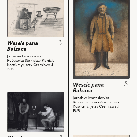
do
do
obiektu
obiektu
Wesele
Wesele
pana
pana
Balzaca,
Balzaca,
Projekt:
Projekt:
Wesele pana
rekwizyt
kostium
Balzaca
i
-
Jarosław Iwaszkiewicz
powiązanych
Aleksander
Reżyseria: Stanisław Pieniak
Kostiumy: Jerzy Czerniawski
z
Weruha
1979
nim
Darowski
obiektów
i
Wesele pana
powiązanych
Balzaca
z
przejdź
Jarosław Iwaszkiewicz
nim
do
Reżyseria: Stanisław Pieniak
Kostiumy: Jerzy Czerniawski
obiektów
obiektu
1979
Wesele
pana
Balzaca,
Na