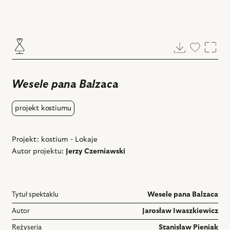
Pobierz
Dodaj
Powi
do
ulubiony
Wesele pana Balzaca
projekt kostiumu
Projekt: kostium - Lokaje
Autor projektu:
Jerzy Czerniawski
Tytuł spektaklu
Wesele pana Balzaca
Autor
Jarosław Iwaszkiewicz
Reżyseria
Stanisław Pieniak