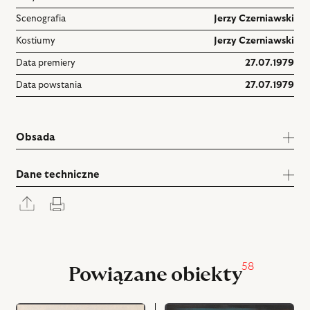
Scenografia
Jerzy Czerniawski
Kostiumy
Jerzy Czerniawski
Data premiery
27.07.1979
Data powstania
27.07.1979
Obsada
Dane techniczne
Rozwiń
Drukuj
panel
udostępniania
58
Powiązane obiekty
przejdź
przejdź