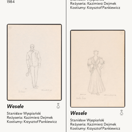
1984
Reżyseria: Kazimierz Dejmek
powiązanych
Kostiumy: Krzysztof Pankiewicz
z
nim
obiektów
przejdź
przejdź
do
do
obiektu
obiektu
Wesele,
Wesele,
Projekt:
Projekt:
kostium
kostium
-
-
Nos
Haneczka
i
i
powiązanych
powiązanych
z
z
nim
nim
obiektów
Wesele
obiektów
Wesele
Stanisław Wyspiański
Reżyseria: Kazimierz Dejmek
Stanisław Wyspiański
Kostiumy: Krzysztof Pankiewicz
Reżyseria: Kazimierz Dejmek
Kostiumy: Krzysztof Pankiewicz