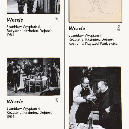
i
Żyd,
powiązanych
Jolanta
z
Russek
Wesele
nim
-
obiektów
Stanisław Wyspiański
Rachel
Wesele
Reżyseria: Kazimierz Dejmek
i
1984
Stanisław Wyspiański
Reżyseria: Kazimierz Dejmek
powiązanych
Kostiumy: Krzysztof Pankiewicz
z
nim
obiektów
przejdź
do
przejdź
obiektu
do
Wesele,
obiektu
Na
Wesele,
zdjęciu:
Na
scena
zdjęciu:
Wesele
zbiorowa
Andrzej
Stanisław Wyspiański
i
Szczepkowski
Reżyseria: Kazimierz Dejmek
powiązanych
1984
-
z
Gospodarz,