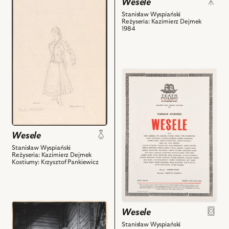
Wesele
z
do
nim
Stanisław Wyspiański
obiektu
Reżyseria: Kazimierz Dejmek
obiektów
1984
Wesele,
Projekt:
kostium
-
przejdź
Marysia
do
i
obiektu
powiązanych
Wesele,
z
i
nim
powiązanych
obiektów
Wesele
z
Stanisław Wyspiański
nim
Reżyseria: Kazimierz Dejmek
Kostiumy: Krzysztof Pankiewicz
obiektów
przejdź
Wesele
do
Stanisław Wyspiański
obiektu