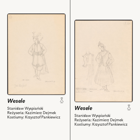
przejdź
przejdź
do
do
obiektu
obiektu
Wesele,
Wesele,
Projekt:
Projekt:
kostium
kostium
-
-
Pan
Panna
Młody
Młoda.
i
Kasia
powiązanych
i
z
powiązanych
nim
Wesele
z
obiektów
Wesele
Stanisław Wyspiański
nim
Reżyseria: Kazimierz Dejmek
Stanisław Wyspiański
Kostiumy: Krzysztof Pankiewicz
obiektów
Reżyseria: Kazimierz Dejmek
Kostiumy: Krzysztof Pankiewicz