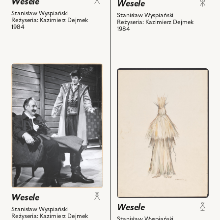
Wesele
Wesele
-
-
Stanisław Wyspiański
Stanisław Wyspiański
Upiór
Czepiec
Reżyseria: Kazimierz Dejmek
Reżyseria: Kazimierz Dejmek
1984
i
i
1984
powiązanych
powiązanych
z
z
nim
nim
przejdź
obiektów
obiektów
przejdź
do
do
obiektu
obiektu
Wesele,
Wesele,
Na
Projekt:
zdjęciu:
kostium
Andrzej
-
Szczepkowski
Chochoł
-
i
Gospodarz,
powiązanych
Mirosław
z
Konarowski
nim
Wesele
-
obiektów
Wesele
Kuba
Stanisław Wyspiański
Reżyseria: Kazimierz Dejmek
i
Stanisław Wyspiański