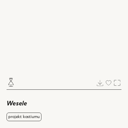
Pobierz
Dodaj
Powi
do
ulubiony
Wesele
projekt kostiumu