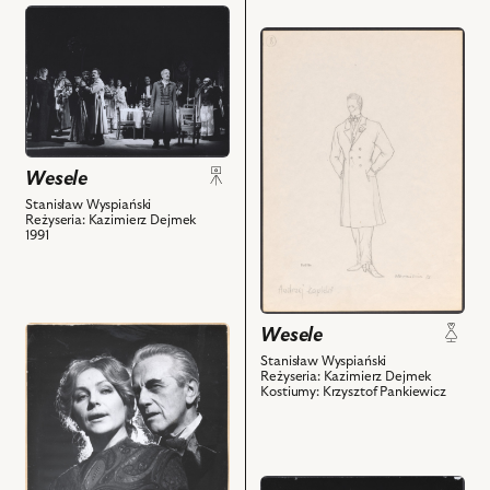
przejdź
przejdź
do
do
obiektu
obiektu
Wesele,
Wesele,
Na
Projekt:
zdjęciu:
kostium
Halina
Wesele
-
Łabonarska
Poeta
Stanisław Wyspiański
-
Reżyseria: Kazimierz Dejmek
i
Maryna,
1991
powiązanych
Janusz
z
Zakrzeński
nim
-
obiektów
Czepiec,
Wesele
przejdź
Olga
do
Stanisław Wyspiański
Sawicka
Reżyseria: Kazimierz Dejmek
obiektu
Kostiumy: Krzysztof Pankiewicz
-
Wesele,
Panna
Na
Młoda,
zdjęciu:
Damian
Halina
przejdź