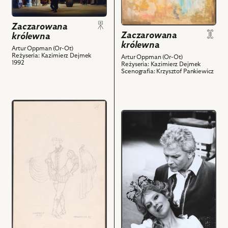
obiektów
do
Na
obiektu
zdjęciu:
Zaczarowana
Zaczarowana
Leon
Zaczarowana
królewna
królewna,
Charewicz
królewna
Projekt:
Artur Oppman (Or-Ot)
-
Reżyseria: Kazimierz Dejmek
Artur Oppman (Or-Ot)
scenografia
1992
Kot
Reżyseria: Kazimierz Dejmek
i
Scenografia: Krzysztof Pankiewicz
i
powiązanych
powiązanych
z
z
przejdź
nim
nim
przejdź
do
obiektów
obiektów
do
obiektu
obiektu
Zaczarowana
Zaczarowana
królewna,
królewna,
Projekt:
Na
kostium
zdjęciu:
-
Katarzyna
Dworzanie
Tatarak
i
-
powiązanych
Królewna,