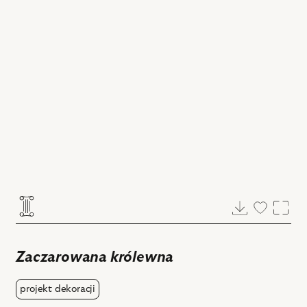
Pobierz
Dodaj
Powi
do
ulubiony
Zaczarowana królewna
projekt dekoracji