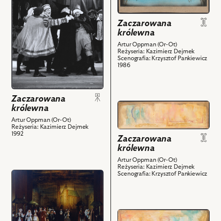
Zaczarowana
królewna,
z
królewna,
Na
nim
Zaczarowana
Projekt:
zdjęciu:
obiektów
królewna
scenografia
scena
Artur Oppman (Or-Ot)
i
zbiorowa
Reżyseria: Kazimierz Dejmek
powiązanych
Scenografia: Krzysztof Pankiewicz
i
1986
z
powiązanych
nim
z
obiektów
nim
Zaczarowana
obiektów
przejdź
królewna
do
Artur Oppman (Or-Ot)
obiektu
Reżyseria: Kazimierz Dejmek
1992
Zaczarowana
Zaczarowana
królewna
królewna,
Projekt:
Artur Oppman (Or-Ot)
Reżyseria: Kazimierz Dejmek
scenografia
Scenografia: Krzysztof Pankiewicz
przejdź
i
do
powiązanych
obiektu
z
Zaczarowana
nim
przejdź
królewna,