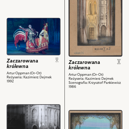
Twardowski
obiektów
i
powiązanych
z
przejdź
nim
do
obiektów
obiektu
Zaczarowana
królewna,
Na
zdjęciu:
Zaczarowana
Zaczarowana
Bogdan
królewna
królewna
Baer
Artur Oppman (Or-Ot)
Artur Oppman (Or-Ot)
Reżyseria: Kazimierz Dejmek
-
Reżyseria: Kazimierz Dejmek
1992
Scenografia: Krzysztof Pankiewicz
Pan
1986
Twardowski,
Rafał
Walentowicz
przejdź
-
przejdź
do
Kogut
do
obiektu
i
obiektu
Zaczarowana
powiązanych