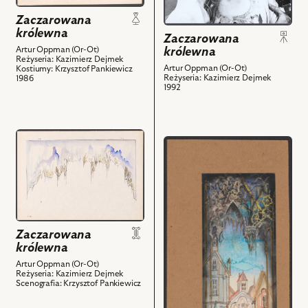
z
Marek
nim
Zaczarowana
Barbasiewicz
obiektów
królewna
Zaczarowana
-
Artur Oppman (Or-Ot)
królewna
Staszek
Reżyseria: Kazimierz Dejmek
Artur Oppman (Or-Ot)
Kostiumy: Krzysztof Pankiewicz
i
Reżyseria: Kazimierz Dejmek
1986
1992
powiązanych
z
nim
obiektów
przejdź
przejdź
do
do
obiektu
obiektu
Zaczarowana
Zaczarowana
królewna,
królewna,
Projekt:
Projekt:
scenografia
scenografia
Zaczarowana
i
królewna
i
powiązanych
powiązanych
Artur Oppman (Or-Ot)
z
Reżyseria: Kazimierz Dejmek
z
Scenografia: Krzysztof Pankiewicz
nim
nim
obiektów