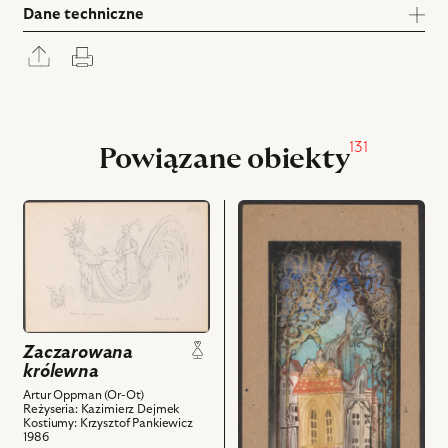
Dane techniczne
Rozwiń
Drukuj
panel
udostępniania
131
Powiązane obiekty
przejdź
przejdź
do
do
obiektu
obiektu
Zaczarowana
Zaczarowana
królewna,
królewna,
Projekt:
Projekt:
kostium
scenografia
Zaczarowana
-
i
królewna
Kogut
powiązanych
Artur Oppman (Or-Ot)
i
z
Reżyseria: Kazimierz Dejmek
Kostiumy: Krzysztof Pankiewicz
Pan
nim
1986