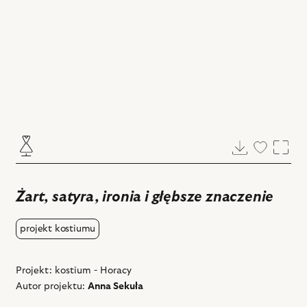
Pobierz
Dodaj
Powi
do
ulubiony
Żart, satyra, ironia i głębsze znaczenie
projekt kostiumu
Projekt: kostium - Horacy
Autor projektu:
Anna Sekuła