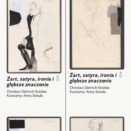
do
do
obiektu
obiektu
Żart,
Żart,
satyra,
satyra,
ironia
ironia
i
i
głębsze
głębsze
znaczenie,
znaczenie,
Projekt:
Projekt:
kostium
kostium
-
-
Żart, satyra, ironia i
Baron
Dante
Żart, satyra, ironia i
głębsze znaczenie
von
i
głębsze znaczenie
Christian Dietrich Grabbe
Mordax
powiązanych
Christian Dietrich Grabbe
Kostiumy: Anna Sekuła
Kostiumy: Anna Sekuła
i
z
powiązanych
nim
z
obiektów
nim
przejdź
przejdź
obiektów
do
do