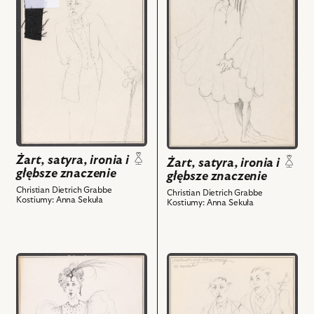
obiektu
obiektu
Żart,
Żart,
satyra,
satyra,
ironia
ironia
i
i
głębsze
głębsze
znaczenie,
znaczenie,
Projekt:
Projekt:
kostium
kostium
-
-
Baron
Dante
Żart, satyra, ironia i
Żart, satyra, ironia i
głębsze znaczenie
von
i
głębsze znaczenie
Haldungen
powiązanych
Christian Dietrich Grabbe
Christian Dietrich Grabbe
Kostiumy: Anna Sekuła
i
z
Kostiumy: Anna Sekuła
powiązanych
nim
z
obiektów
nim
przejdź
przejdź
obiektów
do
do
obiektu
obiektu
Żart,
Żart,