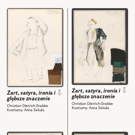
przejdź
przejdź
do
do
obiektu
obiektu
Żart,
Żart,
satyra,
satyra,
ironia
ironia
i
i
głębsze
głębsze
znaczenie,
znaczenie,
Projekt:
Projekt:
kostium
kostium
-
-
Żart, satyra, ironia i
Kowal
Bogumiłek
Żart, satyra, ironia i
głębsze znaczenie
i
i
głębsze znaczenie
powiązanych
powiązanych
Christian Dietrich Grabbe
Christian Dietrich Grabbe
Kostiumy: Anna Sekuła
z
z
Kostiumy: Anna Sekuła
nim
nim
obiektów
obiektów
przejdź
przejdź