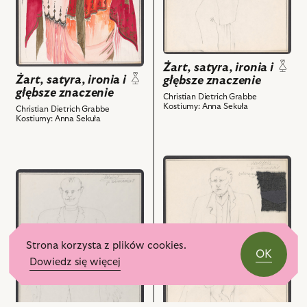
głębsze
znaczenie,
znaczenie,
Projekt:
Projekt:
kostium
kostium
-
-
Służący
Żart, satyra, ironia i
Diabelkaska
pana
Żart, satyra, ironia i
głębsze znaczenie
babka
głębsze znaczenie
barona
Christian Dietrich Grabbe
i
Kostiumy: Anna Sekuła
i
Christian Dietrich Grabbe
Kostiumy: Anna Sekuła
powiązanych
powiązanych
z
z
nim
nim
przejdź
obiektów
obiektów
przejdź
do
do
obiektu
obiektu
Żart,
Żart,
satyra,
satyra,
ironia
Strona korzysta z plików cookies.
ironia
i
OK
Dowiedz się więcej
i
głębsze
głębsze
znaczenie,
znaczenie,
Projekt: