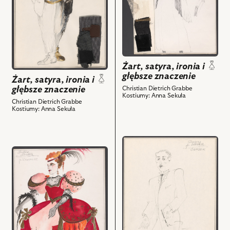
i
i
głębsze
głębsze
znaczenie,
znaczenie,
Projekt:
Projekt:
kostium
kostium
-
-
Żart, satyra, ironia i
głębsze znaczenie
Tobiasz
Służąca
Żart, satyra, ironia i
i
i
głębsze znaczenie
Christian Dietrich Grabbe
Kostiumy: Anna Sekuła
powiązanych
powiązanych
Christian Dietrich Grabbe
Kostiumy: Anna Sekuła
z
z
nim
nim
obiektów
obiektów
przejdź
przejdź
do
do
obiektu
obiektu
Żart,
Żart,
satyra,
satyra,
ironia
ironia
i
i
głębsze