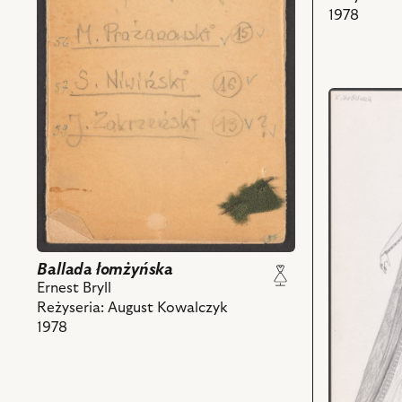
1978
przejdź
do
obiektu
Ballada
łomżyńska,
Projekt:
kostium
-
Dziewczyn
Ballada łomżyńska
i
Ernest Bryll
powiązany
Reżyseria: August Kowalczyk
z
1978
nim
obiektów