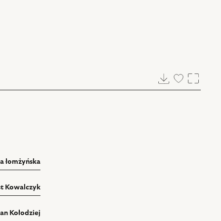
Pobierz
Dodaj
Powięk
do
ulubionych
da łomżyńska
t Kowalczyk
an Kołodziej