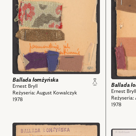
Ballada łomżyńska
Ballada ł
Ernest Bryll
Ernest Bryl
Reżyseria: August Kowalczyk
Reżyseria:
1978
1978
przejdź
przejdź
do