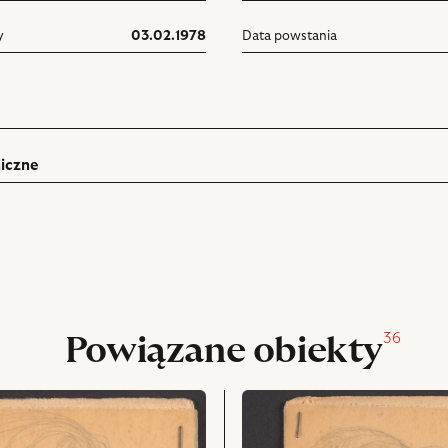
y
03.02.1978
Data powstania
iczne
ń
rukuj
pniania
36
Powiązane obiekty
przejdź
do
obiektu