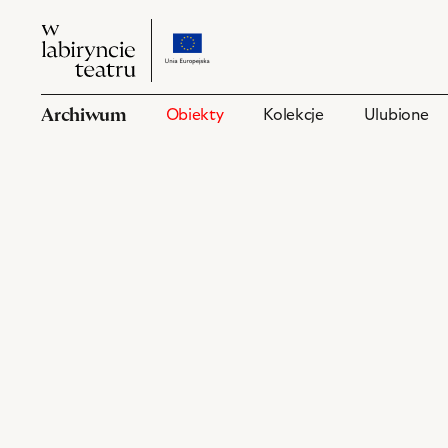
W
przejdź
W
labiryncie
do
labiryncie
teatru
strony
teatru
o
Archiwum
Obiekty
Kolekcje
Ulubione
projekcie