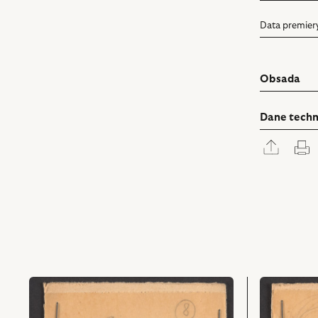
Data premier
Obsada
Dane techn
Rozwi
D
panel
udostę
przejdź
przejdź
do
do
obiektu
obiektu