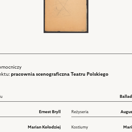
omocniczy
ektu:
pracownia scenograficzna Teatru Polskiego
lu
Balla
Ernest Bryll
Reżyseria
Augus
Marian Kołodziej
Kostiumy
Mari