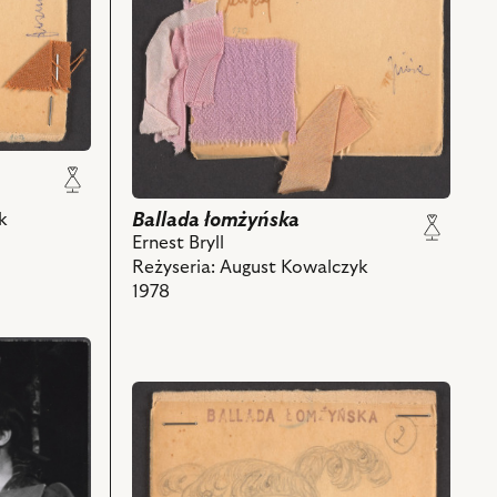
Ballada łomżyńska
k
Ernest Bryll
Reżyseria: August Kowalczyk
1978
przejdź
do
obiektu
Ballada
łomżyńska,