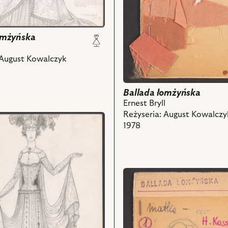
omżyńska
l
 August Kowalczyk
Ballada łomżyńska
Ernest Bryll
Reżyseria: August Kowalczy
1978
przejdź
do
obiektu
Ballada
łomżyńska,