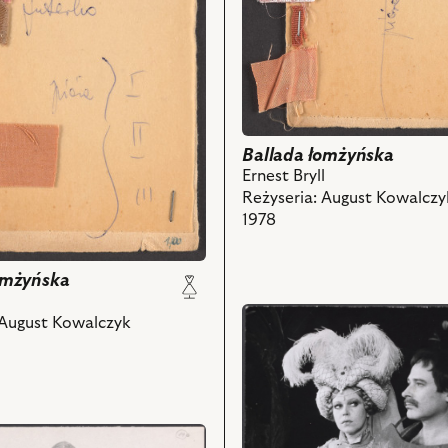
Ballada łomżyńska
Ernest Bryll
Reżyseria: August Kowalczy
1978
omżyńska
l
przejdź
 August Kowalczyk
do
obiektu
Ballada
łomżyńska,
Na
zdjęciu: