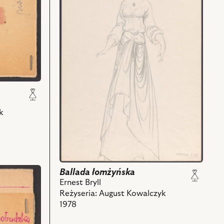
łomżyńska,
Projekt:
kostium
-
Kobieta
V.
VI
i
powiązanych
z
k
nim
obiektów
Ballada łomżyńska
Ernest Bryll
Reżyseria: August Kowalczyk
1978