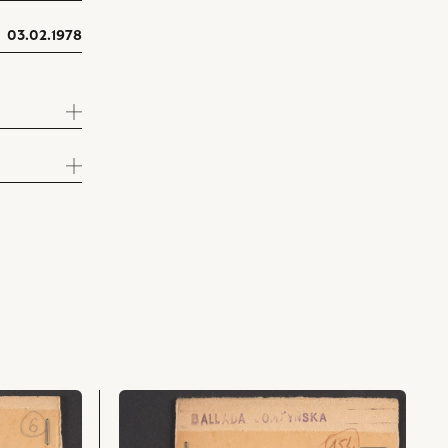
03.02.1978
przejdź
do
obiektu