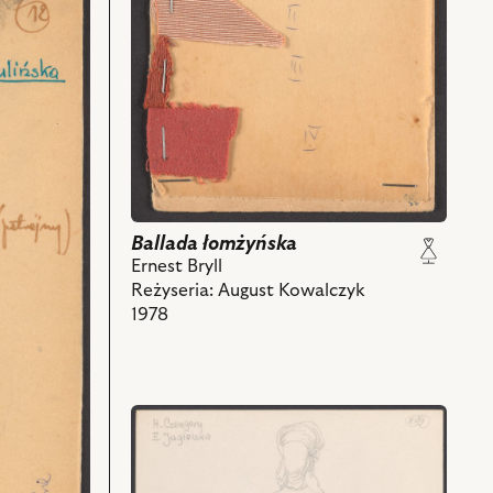
Ballada łomżyńska
Ernest Bryll
Reżyseria: August Kowalczyk
1978
przejdź
do
obiektu
Ballada