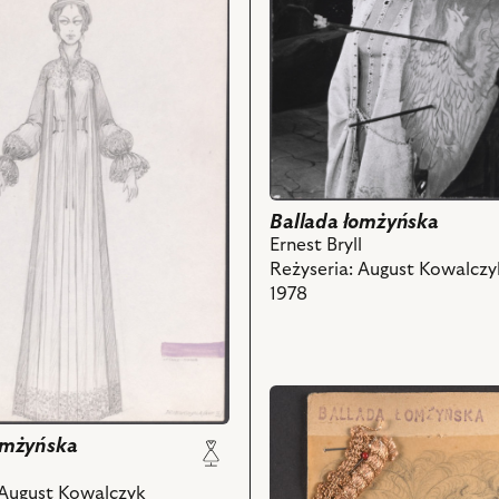
Krystyna
Królowna
–
Dziewczyna,
Janusz
Zakrzeński
–
a
Powrócony
i
Ballada łomżyńska
ch
powiązanych
Ernest Bryll
z
Reżyseria: August Kowalczy
nim
1978
obiektów
przejdź
do
omżyńska
obiektu
l
Ballada
 August Kowalczyk
łomżyńska,