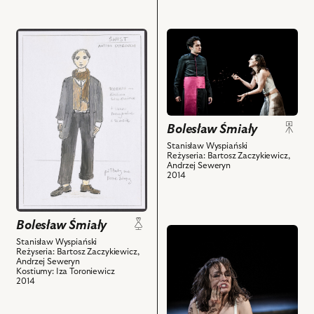
przejdź
przejdź
do
do
obiektu
obiektu
Bolesław
Bolesław
Śmiały,
Śmiały,
Projekt:
Na
Bolesław Śmiały
kostium
zdjęciu:
-
Krystian
Stanisław Wyspiański
Reżyseria: Bartosz Zaczykiewicz,
Świst
Modzelewski
Andrzej Seweryn
i
–
2014
powiązanych
Biskup,
z
Lidia
nim
Sadowa
Bolesław Śmiały
przejdź
obiektów
–
Stanisław Wyspiański
do
Krasawica
Reżyseria: Bartosz Zaczykiewicz,
Andrzej Seweryn
obiektu
i
Kostiumy: Iza Toroniewicz
Bolesław
2014
powiązanych
Śmiały,
z
Na
nim