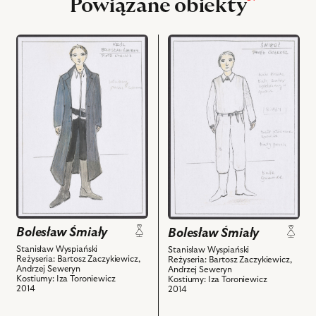
Powiązane obiekty
przejdź
przejdź
do
do
obiektu
obiektu
Bolesław
Bolesław
Śmiały,
Śmiały,
Projekt:
Projekt:
kostium
kostium
-
-
Król
Śmierć
i
i
powiązanych
powiązanych
z
z
nim
nim
Bolesław Śmiały
Bolesław Śmiały
obiektów
obiektów
Stanisław Wyspiański
Stanisław Wyspiański
Reżyseria: Bartosz Zaczykiewicz,
Reżyseria: Bartosz Zaczykiewicz,
Andrzej Seweryn
Andrzej Seweryn
Kostiumy: Iza Toroniewicz
Kostiumy: Iza Toroniewicz
2014
2014