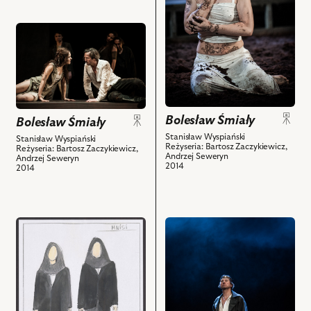
zdjęciu:
obiektów
Lidia
przejdź
Sadowa
do
–
obiektu
Krasawica
Bolesław
i
Śmiały,
powiązanych
Na
z
Bolesław Śmiały
Bolesław Śmiały
zdjęciu:
nim
Aleksandra
Stanisław Wyspiański
Stanisław Wyspiański
Reżyseria: Bartosz Zaczykiewicz,
obiektów
Reżyseria: Bartosz Zaczykiewicz,
Radwan
Andrzej Seweryn
Andrzej Seweryn
2014
–
2014
Dziewka
Niewierna,
Piotr
przejdź
przejdź
Cyrwus
do
do
–
obiektu
obiektu
Król
Bolesław
Bolesław
i
Śmiały,
Śmiały,
powiązanych
Projekt:
Na
z