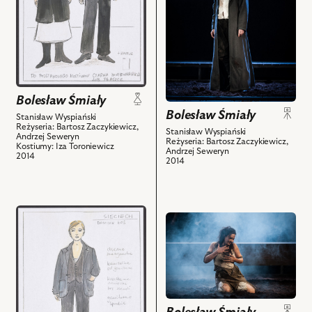
kostium
zdjęciu:
nim
-
Piotr
obiektów
Mnisi
Cyrwus
i
–
powiązanych
Król
z
i
nim
powiązanych
Bolesław Śmiały
obiektów
z
Bolesław Śmiały
Stanisław Wyspiański
nim
Reżyseria: Bartosz Zaczykiewicz,
Stanisław Wyspiański
Andrzej Seweryn
Reżyseria: Bartosz Zaczykiewicz,
obiektów
Kostiumy: Iza Toroniewicz
Andrzej Seweryn
2014
2014
przejdź
przejdź
do
do
obiektu
obiektu
Bolesław
Bolesław
Śmiały,
Śmiały,
Projekt:
Na
kostium
zdjęciu: