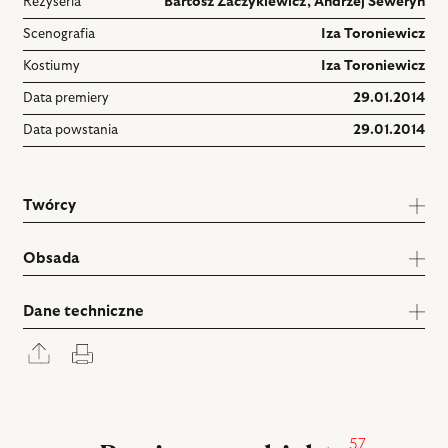
Reżyseria
Bartosz Zaczykiewicz
,
Andrzej Seweryn
Scenografia
Iza Toroniewicz
Kostiumy
Iza Toroniewicz
Data premiery
29.01.2014
Data powstania
29.01.2014
Twórcy
Obsada
Dane techniczne
Rozwiń
Drukuj
panel
udostępniania
57