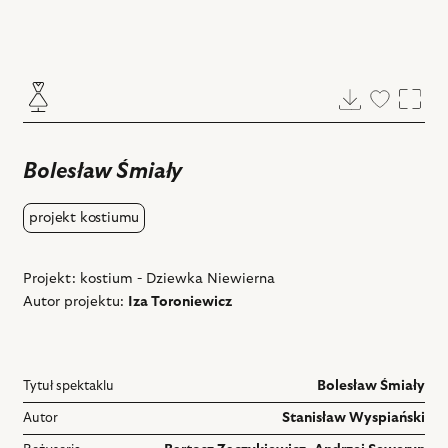
Pobierz
Dodaj
Powi
do
ulubiony
Bolesław Śmiały
projekt kostiumu
Projekt: kostium - Dziewka Niewierna
Autor projektu:
Iza Toroniewicz
Tytuł spektaklu
Bolesław Śmiały
Autor
Stanisław Wyspiański