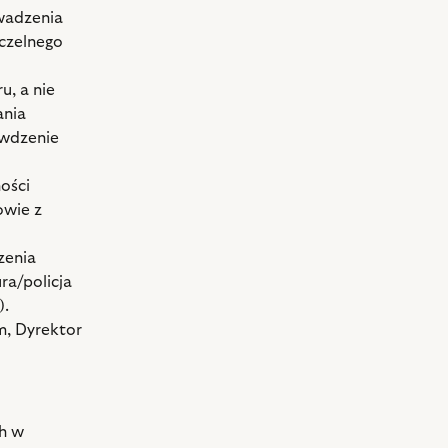
owadzenia
czelnego
u, a nie
ania
ywdzenie
ości
owie z
zenia
ra/policja
).
m, Dyrektor
h w