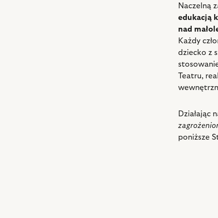
Naczelną z
edukacją k
nad małol
Każdy człon
dziecko z 
stosowanie
Teatru, re
wewnętrzny
Działając 
zagrożenio
poniższe S