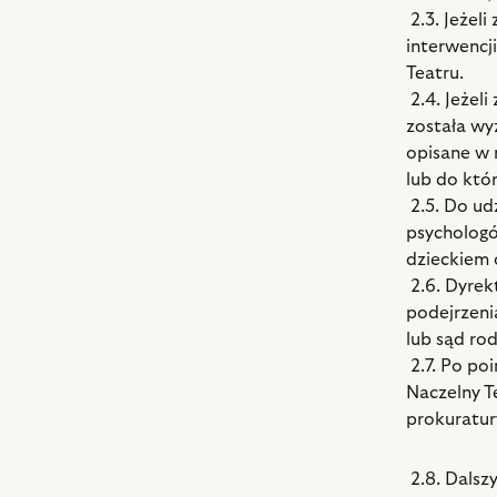
2.3. Jeżel
interwencj
Teatru.
2.4. Jeżel
została wy
opisane w 
lub do któ
2.5. Do ud
psychologó
dzieckiem 
2.6. Dyrek
podejrzeni
lub sąd ro
2.7. Po po
Naczelny T
prokuratury
2.8. Dalsz