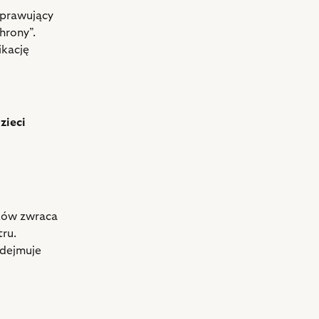
sprawujący
hrony”.
ikację
zieci
ków zwraca
tru.
odejmuje