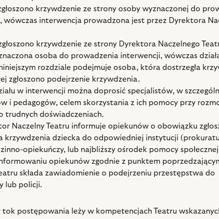
i zgłoszono krzywdzenie ze strony osoby wyznaczonej do pr
i, wówczas interwencja prowadzona jest przez Dyrektora Na
i zgłoszono krzywdzenie ze strony Dyrektora Naczelnego Teatr
znaczona osoba do prowadzenia interwencji, wówczas dział
niniejszym rozdziale podejmuje osoba, która dostrzegła krz
rej zgłoszono podejrzenie krzywdzenia.
ziału w interwencji można doprosić specjalistów, w szczególn
w i pedagogów, celem skorzystania z ich pomocy przy rozm
o trudnych doświadczeniach.
tor Naczelny Teatru informuje opiekunów o obowiązku zgłos
a krzywdzenia dziecka do odpowiedniej instytucji (prokuratu
dzinno-opiekuńczy, lub najbliższy ośrodek pomocy społecznej
informowaniu opiekunów zgodnie z punktem poprzedzający
eatru składa zawiadomienie o podejrzeniu przestępstwa do
 lub policji.
y tok postępowania leży w kompetencjach Teatru wskazanyc