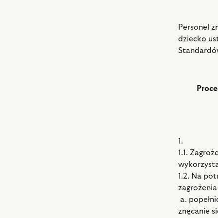
Personel zn
dziecko us
Standardó
Proce
1.
1.1. Zagro
wykorzyst
1.2. Na po
zagrożenia
a. popełni
znęcanie s