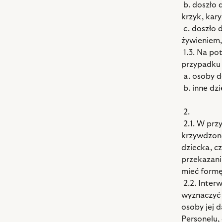
b. doszło 
krzyk, kary
c. doszło 
żywieniem,
1.3. Na po
przypadku 
a. osoby d
b. inne dzi
2.
2.1. W prz
krzywdzone
dziecka, c
przekazani
mieć formę
2.2. Inter
wyznaczyć 
osoby jej 
Personelu, 