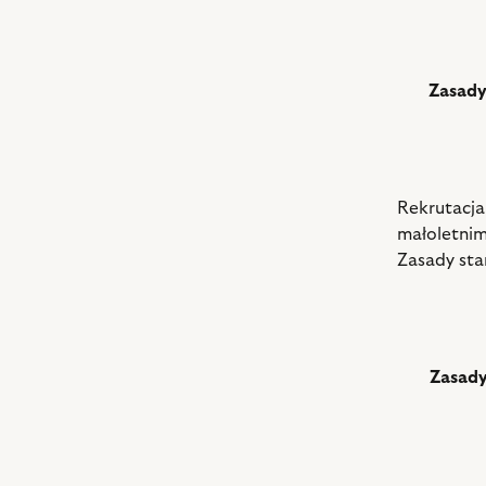
Zasady
Rekrutacj
małoletnim
Zasady st
Zasady