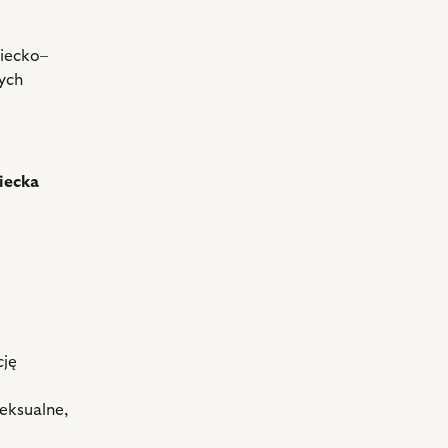
ziecko–
ych
iecka
cję
eksualne,