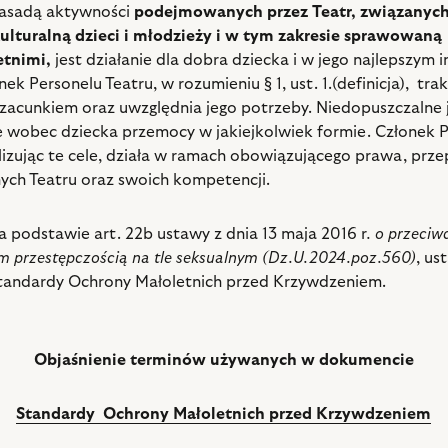
asadą aktywności
podejmowanych przez Teatr
, związanych
ulturalną dzieci i młodzieży i w tym zakresie sprawowaną
etnimi
,
jest działanie dla dobra dziecka i w jego najlepszym i
ek Personelu Teatru, w rozumieniu § 1, ust. 1.(definicja), tra
szacunkiem oraz uwzględnia jego potrzeby. Niedopuszczalne 
 wobec dziecka przemocy w jakiejkolwiek formie. Członek 
alizując te cele, działa w ramach obowiązującego prawa, prz
ch Teatru oraz swoich kompetencji.
na podstawie art. 22b ustawy z dnia 13 maja 2016 r
. o przeciw
m przestępczością na tle seksualnym (Dz.U.2024.poz.560)
, us
tandardy Ochrony Małoletnich przed Krzywdzeniem.
Objaśnienie terminów używanych w dokumencie
Standardy Ochrony Małoletnich przed Krzywdzeniem