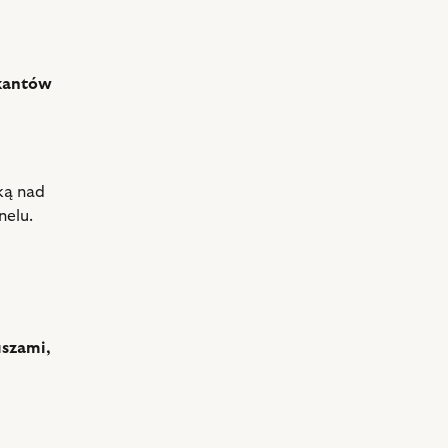
ykantów
ką nad
nelu.
uszami,