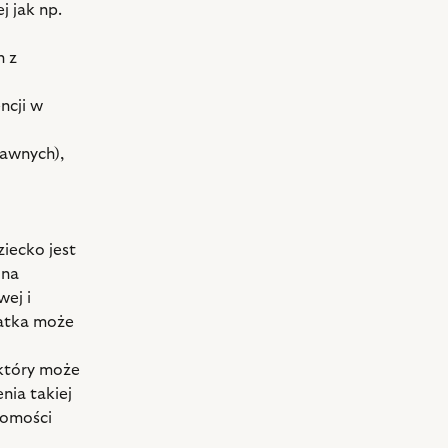
j jak np.
h z
ncji w
rawnych),
iecko jest
una
ej i
tatka może
 który może
nia takiej
domości