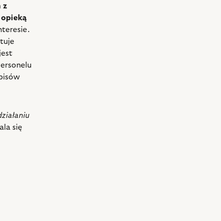
 z
 opieką
nteresie.
ktuje
jest
Personelu
episów
działaniu
tala się