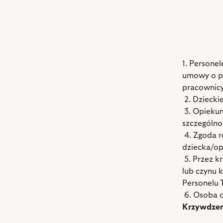
1. Persone
umowy o pr
pracownic
2. Dziecki
3. Opiekun
szczególno
4. Zgoda r
dziecka/o
5. Przez k
lub czynu 
Personelu 
6. Osoba o
Krzywdze