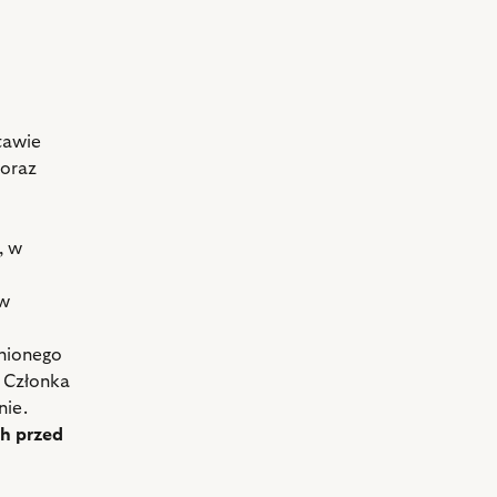
tawie
 oraz
, w
ów
onionego
m Członka
nie.
h przed