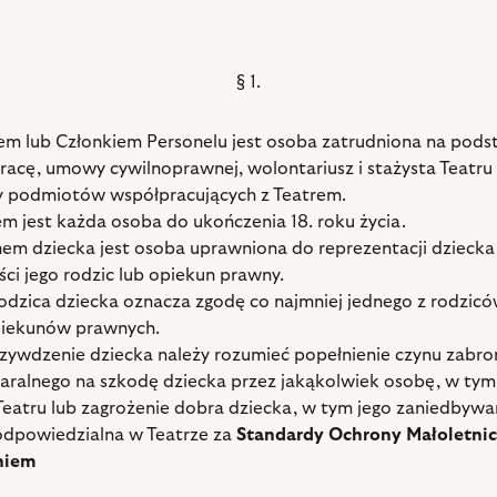
§ 1.
lem lub Członkiem Personelu jest osoba zatrudniona na pods
acę, umowy cywilnoprawnej, wolontariusz i stażysta Teatru
y podmiotów współpracujących z Teatrem.
em jest każda osoba do ukończenia 18. roku życia.
em dziecka jest osoba uprawniona do reprezentacji dziecka
ści jego rodzic lub opiekun prawny.
odzica dziecka oznacza zgodę co najmniej jednego z rodzic
piekunów prawnych.
rzywdzenie dziecka należy rozumieć popełnienie czynu zabr
karalnego na szkodę dziecka przez jakąkolwiek osobę, w ty
Teatru lub zagrożenie dobra dziecka, w tym jego zaniedbywa
dpowiedzialna w Teatrze za
Standardy Ochrony Małoletnic
niem