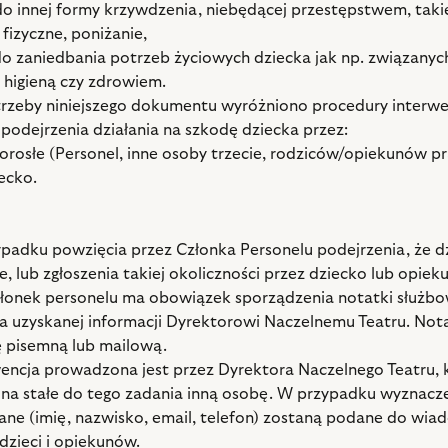
do innej formy krzywdzenia, niebędącej przestępstwem, takie
 fizyczne, poniżanie,
do zaniedbania potrzeb życiowych dziecka jak np. związanyc
 higieną czy zdrowiem.
trzeby niniejszego dokumentu wyróżniono procedury interwe
podejrzenia działania na szkodę dziecka przez:
orosłe (Personel, inne osoby trzecie, rodziców/opiekunów p
ecko.
ypadku powzięcia przez Członka Personelu podejrzenia, że dz
, lub zgłoszenia takiej okoliczności przez dziecko lub opiek
złonek personelu ma obowiązek sporządzenia notatki służbow
a uzyskanej informacji Dyrektorowi Naczelnemu Teatru. No
 pisemną lub mailową.
wencja prowadzona jest przez Dyrektora Naczelnego Teatru,
na stałe do tego zadania inną osobę. W przypadku wyznacze
dane (imię, nazwisko, email, telefon) zostaną podane do wia
dzieci i opiekunów.