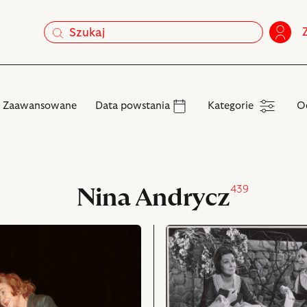
szukaj
szukaj
Kategorie
Zaawansowane
Data powstania
Kategorie
O
439
Nina Andrycz
przejdź
do
obiektu
Rzymska
wiosna,