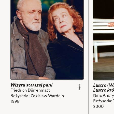
pani,
z
Na
diabłem,
zdjęciu:
Lustro
Nina
królowej),
Andrycz
Na
-
zdjęciu:
Klara,
Nina
Henryk
Andrycz
Machalica
–
-
Aktorka
Ill
i
i
powiązany
powiązanych
z
z
nim
nim
obiektów
obiektów
Wizyta starszej pani
Lustro (W
Lustro kr
Friedrich Dürrenmatt
Nina Andry
Reżyseria: Zdzisław Wardejn
Reżyseria:
1998
2000