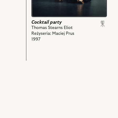
i
powiązanych
z
nim
Cocktail party
obiektów
Thomas Stearns Eliot
Reżyseria: Maciej Prus
1997