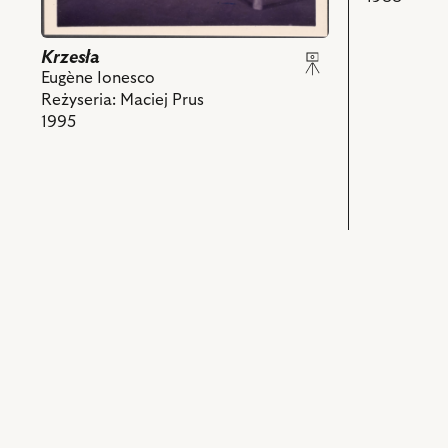
nim
obiektów
Krzesła
Eugène Ionesco
Reżyseria: Maciej Prus
1995