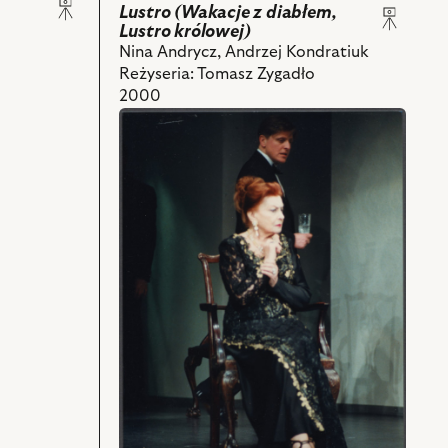
–
Lustro (Wakacje z diabłem,
Aktorka
Lustro królowej)
i
Nina Andrycz, Andrzej Kondratiuk
powiązanych
Reżyseria: Tomasz Zygadło
z
2000
nim
przejdź
obiektów
do
obiektu
Cocktail
party,
Na
zdjęciu:
Nina
Andrycz
-
Julia,
Tomasz
Budyta
-
Edward