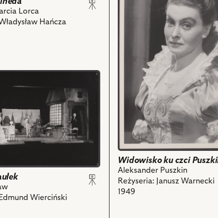
ineda
-
Widowisko
arcia Lorca
a
ku
 Władysław Hańcza
czci
Puszkina,
Na
ch
zdjęciu:
Nina
Andrycz
-
Maryna
i
powiązanych
z
nim
obiektów
Widowisko ku czci Puszk
Aleksander Puszkin
aułek
Reżyseria: Janusz Warnecki
aw
1949
 Edmund Wierciński