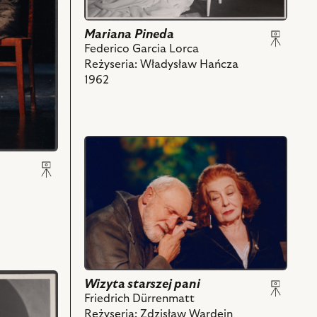
-
Mniszka,
Mariana Pineda
Nina
Federico Garcia Lorca
Andrycz
Reżyseria: Władysław Hańcza
-
1962
Mariana
Pineda,
Eugenia
Herman
przejdź
-
do
Matka
obiektu
Carmen
Wizyta
de
starszej
Borgia
pani,
i
Na
powiązanych
zdjęciu:
z
Nina
nim
Andrycz
Wizyta starszej pani
obiektów
-
Friedrich Dürrenmatt
Klara,
Reżyseria: Zdzisław Wardejn