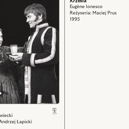
Krzesła
Eugène Ionesco
Reżyseria: Maciej Prus
1995
ch
wiecki
Andrzej Łapicki