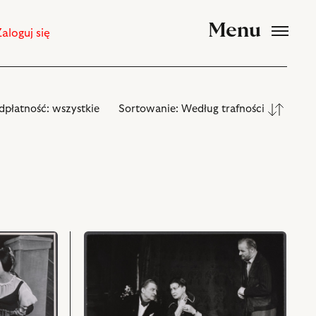
Menu
Zaloguj się
dpłatność:
wszystkie
Sortowanie:
Według trafności
przejdź
do
obiektu
Karnawał,
Na