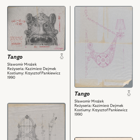
przejdź
przejdź
do
do
obiektu
obiektu
Tango,
Tango,
Rysunek
Rysunek
pomocniczy
pomocniczy
i
i
Tango
powiązanych
powiązanych
z
z
Sławomir Mrożek
Reżyseria: Kazimierz Dejmek
nim
nim
Kostiumy: Krzysztof Pankiewicz
obiektów
obiektów
1990
Tango
Sławomir Mrożek
przejdź
Reżyseria: Kazimierz Dejmek
Kostiumy: Krzysztof Pankiewicz
do
1990
obiektu
Tango,
Rysunek