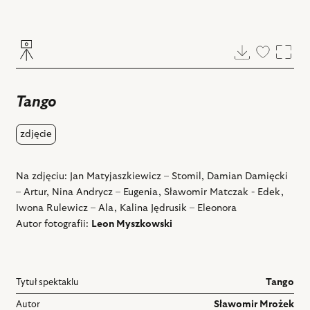
Pobierz
Dodaj
Powi
do
ulubiony
Tango
zdjęcie
Na zdjęciu: Jan Matyjaszkiewicz – Stomil, Damian Damięcki
– Artur, Nina Andrycz – Eugenia, Sławomir Matczak - Edek,
Iwona Rulewicz – Ala, Kalina Jędrusik – Eleonora
Autor fotografii:
Leon Myszkowski
Tytuł spektaklu
Tango
Autor
Sławomir Mrożek