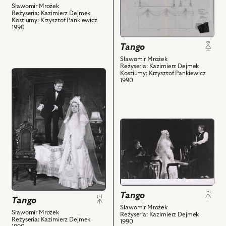
Rysunek
Sławomir Mrożek
Reżyseria: Kazimierz Dejmek
pomocniczy
Kostiumy: Krzysztof Pankiewicz
1990
i
powiązanych
Tango
z
Sławomir Mrożek
nim
Reżyseria: Kazimierz Dejmek
przejdź
obiektów
Kostiumy: Krzysztof Pankiewicz
1990
do
obiektu
Tango,
Na
przejdź
zdjęciu:
do
Iwona
obiektu
Rulewicz
Tango,
–
Na
Ala,
zdjęciu:
Damian
Kalina
Tango
Damięcki
Tango
Jędrusik
–
Sławomir Mrożek
–
Sławomir Mrożek
Reżyseria: Kazimierz Dejmek
Artur
Reżyseria: Kazimierz Dejmek
1990
Eleonora,