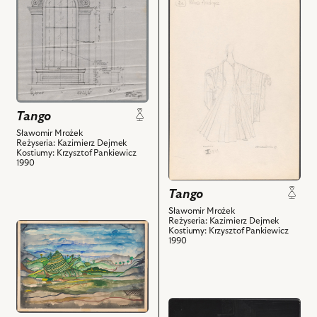
pomocniczy
przejdź
i
do
powiązanych
obiektu
z
Tango,
nim
Projekt:
obiektów
kostium
-
Eugenia
Tango
i
Sławomir Mrożek
powiązanych
Reżyseria: Kazimierz Dejmek
Kostiumy: Krzysztof Pankiewicz
z
1990
nim
obiektów
Tango
Sławomir Mrożek
Reżyseria: Kazimierz Dejmek
przejdź
Kostiumy: Krzysztof Pankiewicz
1990
do
obiektu
Tango,
Projekt:
scenografia
przejdź