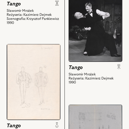
i
do
Tango
powiązanych
obiektu
Sławomir Mrożek
z
Tango,
Reżyseria: Kazimierz Dejmek
Scenografia: Krzysztof Pankiewicz
nim
Na
1990
obiektów
zdjęciu:
Zdzisław
Mrożewski
–
przejdź
Eugeniusz,
do
Sławomir
obiektu
Matczak
Tango,
Tango
-
Projekt:
Sławomir Mrożek
Edek
kostium
Reżyseria: Kazimierz Dejmek
1990
i
-
powiązanych
Artur
z
i
nim
powiązanych
przejdź
obiektów
z
do
nim
obiektu
obiektów
Tango
Tango,