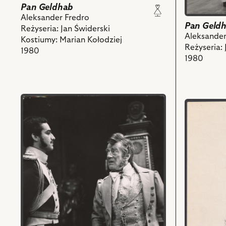
obiektów
Pan Geldhab
Aleksander Fredro
Pan Geld
Reżyseria: Jan Świderski
Aleksander
Kostiumy: Marian Kołodziej
Reżyseria: 
1980
1980
przejdź
przejdź
do
do
obiektu
obiektu
Pan
Pan
Geldhab,
Geldhab,
Na
Projekt:
zdjęciu:
kostium
Jan
-
Świderski
Flora
-
i
Pan
powiązany
Geldhab,
z