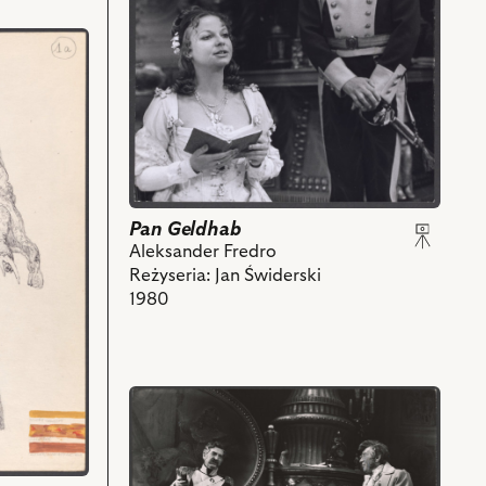
Łączówna
-
Flora,
Jan
Szydłowski
-
Ludomir
i
powiązanych
z
Pan Geldhab
nim
Aleksander Fredro
obiektów
Reżyseria: Jan Świderski
1980
przejdź
do
obiektu
Pan