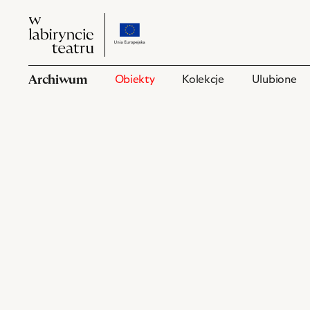
W
przejdź
W
labiryncie
do
labiryncie
teatru
strony
teatru
o
Archiwum
Obiekty
Kolekcje
Ulubione
projekcie