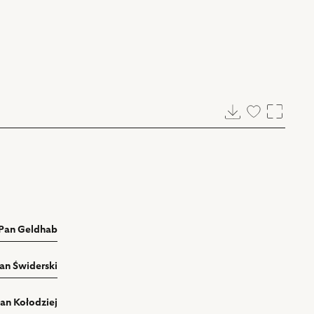
Pobierz
Dodaj
Powięk
do
ulubionych
Pan Geldhab
Jan Świderski
an Kołodziej