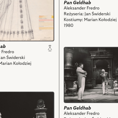
Pan Geldhab
Aleksander Fredro
Reżyseria: Jan Świderski
Kostiumy: Marian Kołodziej
1980
hab
przejdź
 Fredro
do
Jan Świderski
obiektu
Marian Kołodziej
Pan
Geldhab,
Na
zdjęciu:
Jan
Świderski
-
Pan
Pan Geldhab
Geldhab,
Aleksander Fredro