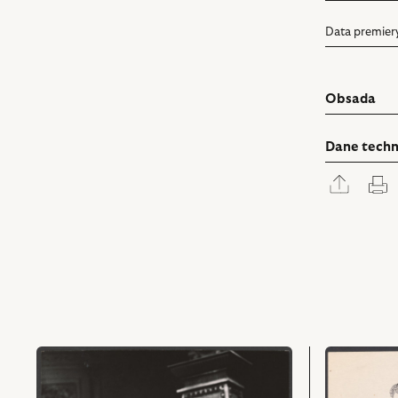
Data premier
Obsada
Dane techn
Rozwi
D
panel
udostę
przejdź
przejdź
do
do
obiektu
obiektu