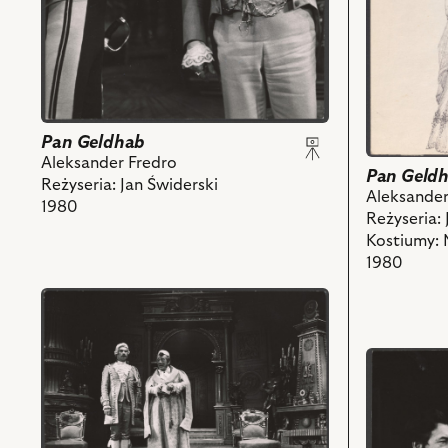
Janusz
nim
Szydłowski
obiektów
-
Ludomir
i
powiązanych
Pan Geldhab
z
Aleksander Fredro
nim
Pan Geld
Reżyseria: Jan Świderski
obiektów
Aleksander
1980
Reżyseria: 
Kostiumy: 
1980
przejdź
do
obiektu
przejdź
Pan
do
Geldhab,
obiektu
Na
Pan
zdjęciu:
Geldhab,