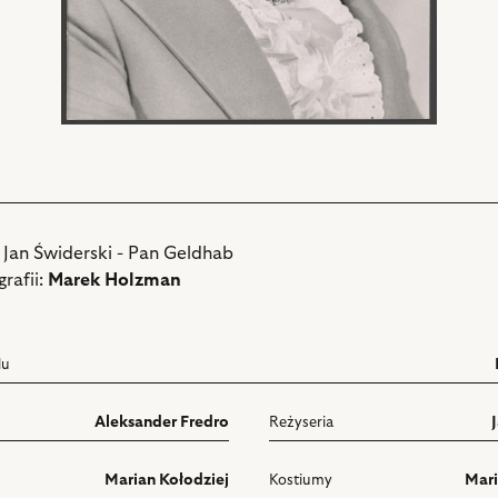
: Jan Świderski - Pan Geldhab
rafii:
Marek Holzman
lu
Aleksander Fredro
Reżyseria
Marian Kołodziej
Kostiumy
Mari