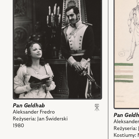
Pan
Pan
Geldhab,
Geldhab,
Na
Projekt:
zdjęciu:
kostium
Laura
-
Łączówna
Tapicer.
-
Kupczyki
Flora,
i
Janusz
powiązany
Szydłowski
z
-
nim
Ludomir
obiektów
i
powiązanych
z
Pan Geldhab
nim
Aleksander Fredro
obiektów
Pan Geld
Reżyseria: Jan Świderski
Aleksander
1980
Reżyseria: 
Kostiumy: 