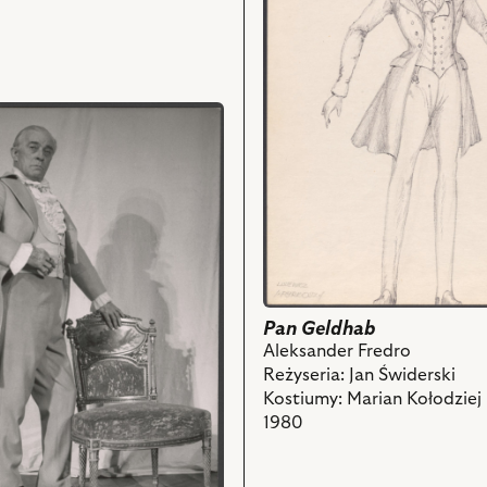
nim
kostium
obiektów
-
Lisiewicz
i
powiązanych
z
nim
obiektów
Pan Geldhab
Aleksander Fredro
Reżyseria: Jan Świderski
Kostiumy: Marian Kołodziej
1980
ch