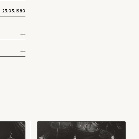
23.05.1980
przejdź
do
obiektu