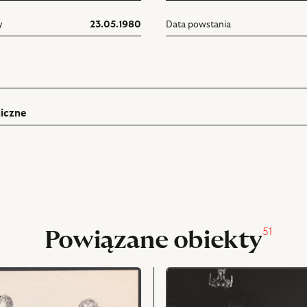
y
23.05.1980
Data powstania
iczne
ń
rukuj
pniania
51
Powiązane obiekty
przejdź
do
obiektu