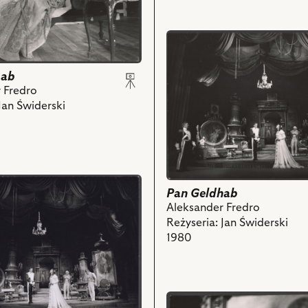
przejdź
do
obiektu
hab
Pan
 Fredro
ch
Geldhab,
Jan Świderski
Na
zdjęciu:
Tadeusz
Cygler
-
Major,
Pan Geldhab
Janusz
Aleksander Fredro
Szydłowski
Reżyseria: Jan Świderski
-
1980
Ludomir,
Laura
Łączówna
-
przejdź