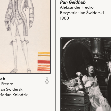
z
Pan Geldhab
nim
Aleksander Fredro
obiektów
Reżyseria: Jan Świderski
1980
r
ch
przejdź
do
obiektu
Pan
Geldhab,
Na
zdjęciu:
Laura
hab
Łączówna
 Fredro
-
Jan Świderski
Flora,
Marian Kołodziej
Janusz
Szydłowski
-