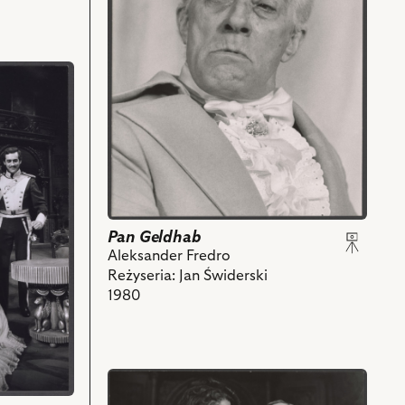
Na
zdjęciu:
Jan
Świderski
-
Pan
Geldhab
i
powiązanych
z
nim
obiektów
Pan Geldhab
Aleksander Fredro
Reżyseria: Jan Świderski
1980
przejdź
do