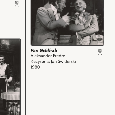
obiektu
Pan
Geldhab,
Na
zdjęciu:
Jan
Świderski
-
Pan
Pan Geldhab
Geldhab,
Aleksander Fredro
Witold
Reżyseria: Jan Świderski
Pyrkosz
1980
-
Lisiewicz
i
powiązanych
z
nim
obiektów