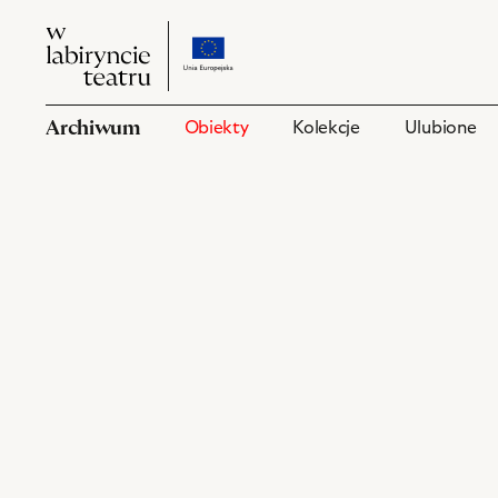
W
przejdź
W
labiryncie
do
labiryncie
teatru
strony
teatru
o
Archiwum
Obiekty
Kolekcje
Ulubione
projekcie