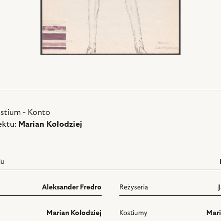
ostium - Konto
ektu:
Marian Kołodziej
lu
Aleksander Fredro
Reżyseria
Marian Kołodziej
Kostiumy
Mari