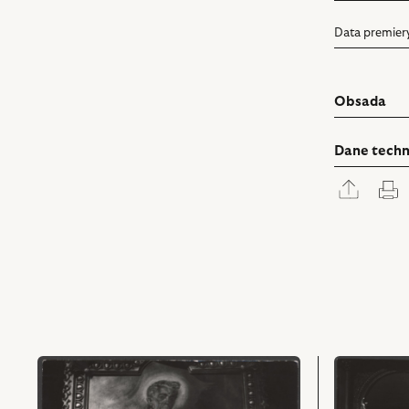
Data premier
Obsada
Dane techn
Rozwi
D
panel
udostę
przejdź
przejdź
do
do
obiektu
obiektu