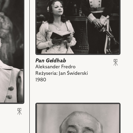
z
-
nim
Flora,
obiektów
Janusz
Szydłowski
-
Ludomir
i
powiązanych
z
Pan Geldhab
nim
Aleksander Fredro
obiektów
Reżyseria: Jan Świderski
1980
przejdź
do
obiektu
Pan
Geldhab,