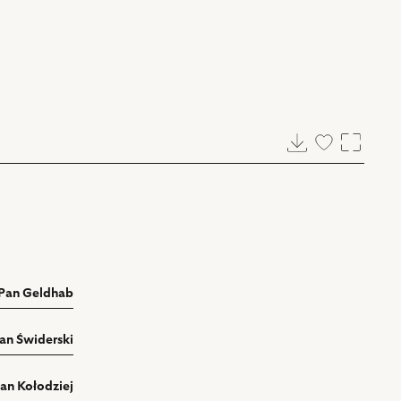
Pobierz
Dodaj
Powięk
do
ulubionych
Pan Geldhab
Jan Świderski
an Kołodziej