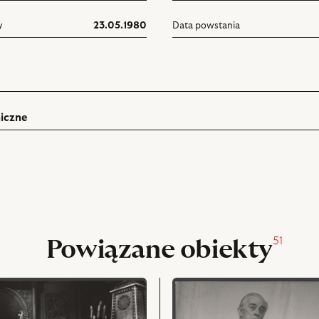
y
23.05.1980
Data powstania
iczne
ń
rukuj
pniania
51
Powiązane obiekty
przejdź
do
obiektu