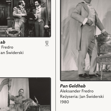
Pan
Geldhab,
Na
zdjęciu:
Jan
Świderski
-
hab
Pan
 Fredro
Geldhab
Jan Świderski
ski
i
powiązanych
z
aw
nim
obiektów
Pan Geldhab
Aleksander Fredro
Reżyseria: Jan Świderski
1980
ch