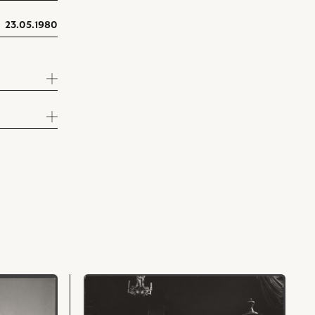
23.05.1980
przejdź
do
obiektu