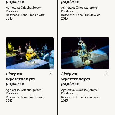
papierze
papierze
zdjęciu:
zdjęciu:
Agnieszka Osiecka, Jeremi
Agnieszka Osiecka, Jeremi
Paweł
Agnieszka
Przybora
Przybora
Ciołkosz,
Wilczyńska,
Reżyseria: Lena Frankiewicz
Reżyseria: Lena Frankiewicz
2013
2013
Rafał
Paweł
Królikowski
Ciołkosz,
i
Lidia
powiązanych
Sadowa,
przejdź
przejdź
z
Mariusz
do
do
nim
Obijalski
obiektu
obiektu
obiektów
–
Listy
Listy
muzyk
na
na
i
wyczerpanym
wyczerpanym
powiązanych
Listy na
Listy na
papierze,
papierze,
z
wyczerpanym
wyczerpanym
Na
Na
nim
papierze
papierze
zdjęciu:
zdjęciu:
obiektów
Agnieszka Osiecka, Jeremi
Agnieszka Osiecka, Jeremi
Agnieszka
Mariusz
Przybora
Przybora
Wilczyńska,
Obijalski
Reżyseria: Lena Frankiewicz
Reżyseria: Lena Frankiewicz
2013
2013
Rafał
–
Królikowski,
muzyk,
Michał
Tomasz