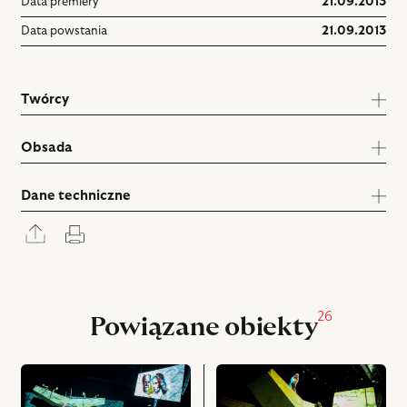
Data premiery
21.09.2013
Data powstania
21.09.2013
Twórcy
Obsada
Dane techniczne
Rozwiń
Drukuj
panel
udostępniania
26
Powiązane obiekty
przejdź
przejdź
do
do