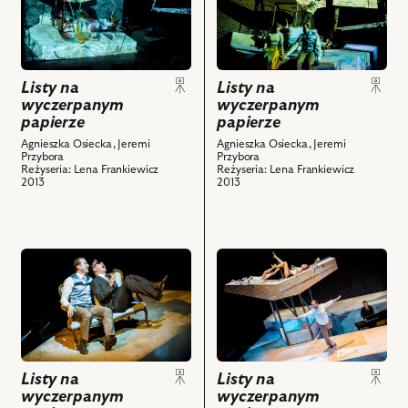
obiektu
obiektu
Listy
Listy
na
na
wyczerpanym
wyczerpanym
Listy na
Listy na
papierze,
papierze,
wyczerpanym
wyczerpanym
Na
Na
papierze
papierze
zdjęciu:
zdjęciu:
Agnieszka Osiecka, Jeremi
Agnieszka Osiecka, Jeremi
Mariusz
Lidia
Przybora
Przybora
Obijalski
Sadowa,
Reżyseria: Lena Frankiewicz
Reżyseria: Lena Frankiewicz
2013
2013
–
Agnieszka
muzyk
Wilczyńska,
i
Rafał
powiązanych
Królikowski,
przejdź
przejdź
z
Paweł
do
do
nim
Ciołkosz
obiektu
obiektu
obiektów
i
Listy
Listy
powiązanych
na
na
z
wyczerpanym
wyczerpanym
nim
Listy na
Listy na
papierze,
papierze,
obiektów
wyczerpanym
wyczerpanym
Na
Na