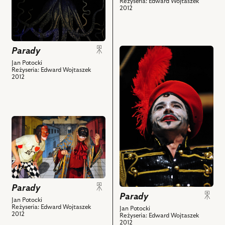
–
Reżyseria: Edward Wojtaszek
–
Gil
2012
Kryspin,
Leander,
i
Paweł
Joanna
powiązanych
Krucz
Halinowska
z
–
–
nim
Parady
przejdź
Gil
Zerzabella
obiektów
do
Jan Potocki
i
i
Reżyseria: Edward Wojtaszek
obiektu
2012
powiązanych
powiązanych
Parady,
z
z
Na
nim
nim
zdjęciu:
obiektów
obiektów
Piotr
przejdź
Bajtlik
do
–
obiektu
Leander
Parady,
i
Na
powiązanych
zdjęciu:
z
Parady
Paweł
nim
Parady
Krucz
Jan Potocki
obiektów
Reżyseria: Edward Wojtaszek
Jan Potocki
–
2012
Reżyseria: Edward Wojtaszek
Gil,
2012