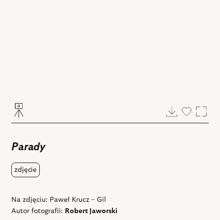
Pobierz
Dodaj
Powi
do
ulubiony
Parady
zdjęcie
Na zdjęciu: Paweł Krucz – Gil
Autor fotografii:
Robert Jaworski