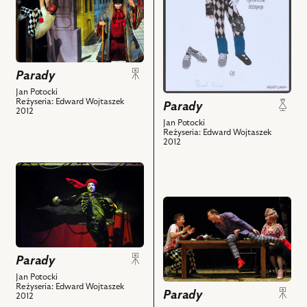
obiektów
-
obiektu
Gil
Parady,
i
Na
powiązanych
zdjęciu:
z
Parady
Paweł
nim
Krucz
Jan Potocki
Reżyseria: Edward Wojtaszek
obiektów
–
Parady
2012
Gil,
Jan Potocki
Reżyseria: Edward Wojtaszek
Szymon
2012
Kuśmider
–
przejdź
Kasander
do
i
obiektu
przejdź
powiązanych
Parady,
do
z
Na
obiektu
nim
zdjęciu:
Parady,
obiektów
Parady
Piotr
Na
Bajtlik
Jan Potocki
zdjęciu:
Reżyseria: Edward Wojtaszek
–
Parady
Paweł
2012
Leander