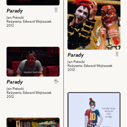
zdjęciu:
zdjęciu:
Parady
Paweł
Piotr
Krucz
Bajtlik
Jan Potocki
Reżyseria: Edward Wojtaszek
–
–
2012
Gil
Leander,
i
Paweł
powiązanych
Krucz
z
–
przejdź
nim
Gil
Parady
do
obiektów
i
obiektu
Jan Potocki
Reżyseria: Edward Wojtaszek
powiązanych
Parady,
2012
z
Videoblog
nim
przed
Parady
obiektów
premierą
Jan Potocki
Reżyseria: Edward Wojtaszek
cz.
przejdź
2012
2
do
i
obiektu
powiązanych
Parady,
z
Projekt:
przejdź
nim
kostium
do