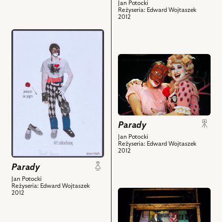
Krucz
Jan Potocki
i
Reżyseria: Edward Wojtaszek
–
2012
powiązanych
Gil,
z
przejdź
Paweł
nim
do
Ciołkosz
obiektów
obiektu
–
przejdź
Parady,
Kryspin,
do
Projekt:
Joanna
obiektu
kostium
Halinowska
Parady,
-
–
Na
Gil
Zerzabella
zdjęciu:
i
i
Parady
Paweł
powiązanych
powiązanych
Krucz
Jan Potocki
z
z
Reżyseria: Edward Wojtaszek
–
2012
nim
nim
Gil,
obiektów
obiektów
Parady
Joanna
Halinowska
Jan Potocki
Reżyseria: Edward Wojtaszek
–
przejdź
2012
Zerzabella
do
i
obiektu