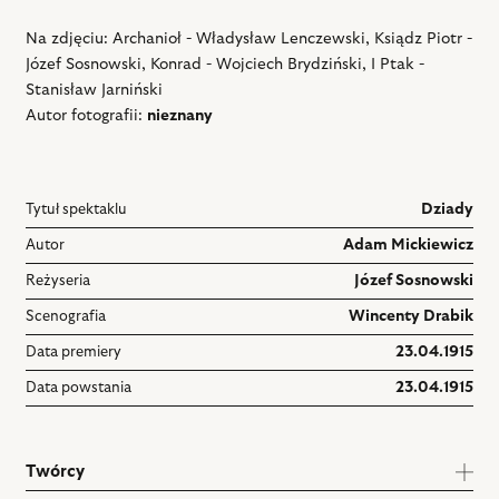
Na zdjęciu: Archanioł - Władysław Lenczewski, Ksiądz Piotr -
Józef Sosnowski, Konrad - Wojciech Brydziński, I Ptak -
Stanisław Jarniński
Autor fotografii:
nieznany
Tytuł spektaklu
Dziady
Autor
Adam Mickiewicz
Reżyseria
Józef Sosnowski
Scenografia
Wincenty Drabik
Data premiery
23.04.1915
Data powstania
23.04.1915
Twórcy