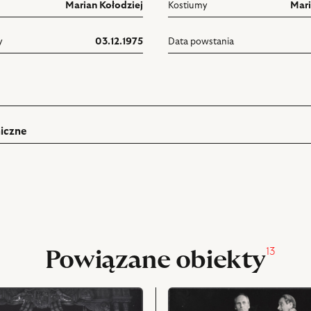
Marian Kołodziej
Kostiumy
Mari
y
03.12.1975
Data powstania
iczne
ń
rukuj
pniania
13
Powiązane obiekty
przejdź
do