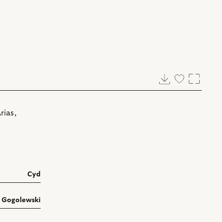
Pobierz
Dodaj
Powięk
do
ulubionych
rias,
Cyd
y Gogolewski