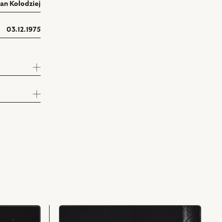
an Kołodziej
03.12.1975
przejdź
do