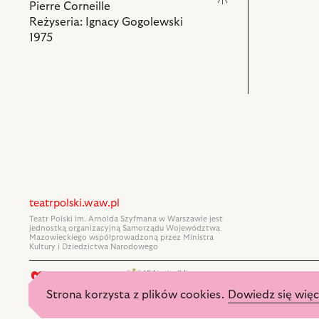
Pierre Corneille
Zaorski,
Reżyseria: Ignacy Gogolewski
Czesław
1975
Bogdański,
Ryszard
Nawrocki
–
Kapela
i
powiązanych
z
nim
obiektów
teatrpolski.waw.pl
Teatr Polski im. Arnolda Szyfmana w Warszawie jest
jednostką organizacyjną Samorządu Województwa
Mazowieckiego współprowadzoną przez Ministra
Kultury i Dziedzictwa Narodowego
Strona korzysta z plików cookies.
Dowiedz się więc