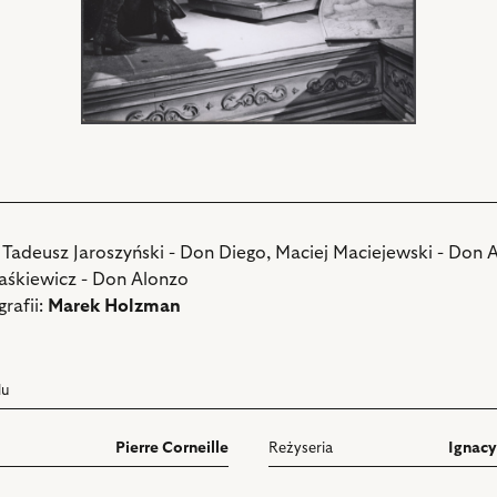
 Tadeusz Jaroszyński - Don Diego, Maciej Maciejewski - Don A
Jaśkiewicz - Don Alonzo
rafii:
Marek Holzman
lu
Pierre Corneille
Reżyseria
Ignac