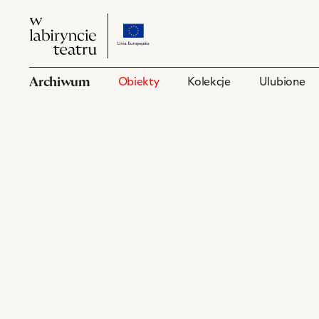
W
przejdź
W
labiryncie
do
labiryncie
teatru
strony
teatru
o
Archiwum
Obiekty
Kolekcje
Ulubione
projekcie