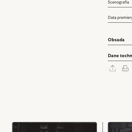
Scenografia
Data premier
Obsada
Dane techn
Rozwi
D
panel
udostę
przejdź
przejdź
do
do