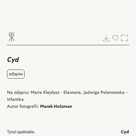
Pobierz
Dodaj
Powi
do
ulubiony
Cyd
zdjęcie
Na zdjęciu: Maria Klejdysz - Eleonora, Jadwiga Polanowska –
Infantka
Autor fotografii:
Marek Holzman
Tytuł spektaklu
Cyd