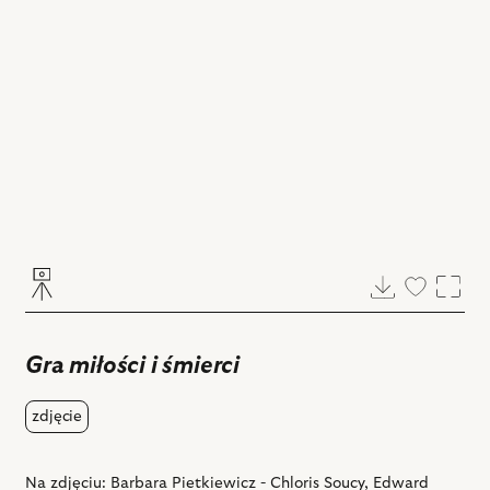
Pobierz
Dodaj
Powi
do
ulubiony
Gra miłości i śmierci
zdjęcie
Na zdjęciu: Barbara Pietkiewicz - Chloris Soucy, Edward