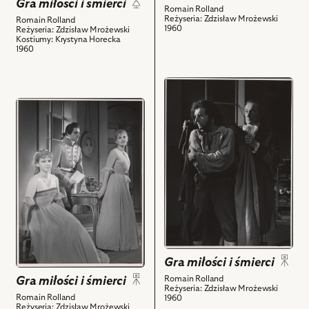
Gra miłości i śmierci
Romain Rolland
powiązanych
de
Reżyseria: Zdzisław Mrożewski
Romain Rolland
z
Courvoisier,
1960
Reżyseria: Zdzisław Mrożewski
Kostiumy: Krystyna Horecka
nim
Lech
1960
obiektów
Madaliński
–
przejdź
Łazarz
do
Carnot
przejdź
obiektu
i
do
Gra
powiązanych
obiektu
miłości
z
Gra
i
nim
miłości
śmierci,
obiektów
i
Na
śmierci,
zdjęciu:
Na
Stanisław
zdjęciu:
Jasiukiewicz
Barbara
-
Pietkiewicz
Gra miłości i śmierci
Klaudiusz
-
Romain Rolland
Gra miłości i śmierci
Vallée,
Chloris
Reżyseria: Zdzisław Mrożewski
Tadeusz
Romain Rolland
1960
Soucy,
Reżyseria: Zdzisław Mrożewski