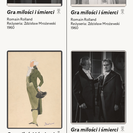
Białoszczyński
Pietkiewicz
-
-
Gra miłości i śmierci
Gra miłości i śmierci
Hieronim
Chloris
Romain Rolland
Romain Rolland
de
Soucy
Reżyseria: Zdzisław Mrożewski
Reżyseria: Zdzisław Mrożewski
1960
1960
Courvoisier
i
i
powiązanych
powiązanych
z
z
nim
przejdź
przejdź
nim
obiektów
do
do
obiektów
obiektu
obiektu
Gra
Gra
miłości
miłości
i
i
śmierci,
śmierci,
Projekt:
Na
kostium
zdjęciu:
-
Tadeusz
Dionizy
Białoszczyński
Bayot
-
Gra miłości i śmierci
i
Hieronim