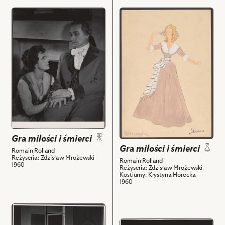
z
z
przejdź
przejdź
nim
nim
do
do
obiektów
obiektów
obiektu
obiektu
Gra
Gra
miłości
miłości
i
i
śmierci,
śmierci,
Na
Projekt:
zdjęciu:
kostium
Elżbieta
-
Barszczewska
Lodoiska
-
Cerizier
Gra miłości i śmierci
Zofia
i
Gra miłości i śmierci
Romain Rolland
de
powiązanych
Reżyseria: Zdzisław Mrożewski
Romain Rolland
1960
Courvoisier,
z
Reżyseria: Zdzisław Mrożewski
Kostiumy: Krystyna Horecka
Tadeusz
nim
1960
Białoszczyński
obiektów
–
przejdź
Hieronim
do
de
przejdź