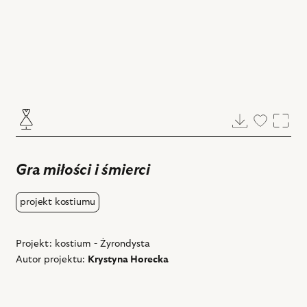
Pobierz
Dodaj
Powi
do
ulubiony
Gra miłości i śmierci
projekt kostiumu
Projekt: kostium - Żyrondysta
Autor projektu:
Krystyna Horecka