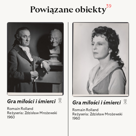
39
Powiązane obiekty
przejdź
przejdź
do
do
obiektu
obiektu
Gra
Gra
miłości
miłości
i
i
śmierci,
śmierci,
Na
Na
zdjęciu:
zdjęciu
Tadeusz
Elżbieta
Białoszczyński
Barszczewska
-
-
Gra miłości i śmierci
Gra miłości i śmierci
Hieronim
Zofia
Romain Rolland
Romain Rolland
de
de
Reżyseria: Zdzisław Mrożewski
Reżyseria: Zdzisław Mrożewski
1960
Courvoisier
Courvoisier
1960
i
i
powiązanych
powiązanych