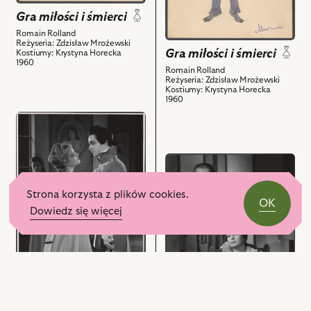
i
-
powiązanych
i
Gra miłości i śmierci
powiązanych
Żyrondysta
z
powiązanych
z
Romain Rolland
i
nim
z
Reżyseria: Zdzisław Mrożewski
nim
powiązanych
Gra miłości i śmierci
obiektów
Kostiumy: Krystyna Horecka
nim
obiektów
1960
z
obiektów
Romain Rolland
Reżyseria: Zdzisław Mrożewski
nim
Kostiumy: Krystyna Horecka
obiektów
1960
przejdź
do
obiektu
przejdź
Gra
do
miłości
obiektu
Strona korzysta z plików cookies.
i
OK
Gra
śmierci,
Dowiedz się więcej
miłości
Na
i
zdjęciu:
śmierci,
Barbara
Na
Pietkiewicz
zdjęciu:
-
Gra miłości i śmierci
Tadeusz
Chloris