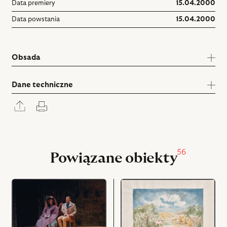
Data premiery
15.04.2000
Data powstania
15.04.2000
Obsada
Dane techniczne
Rozwiń
Drukuj
panel
udostępniania
56
Powiązane obiekty
przejdź
przejdź
do
do
obiektu
obiektu
Intryga…,
Intryga…,