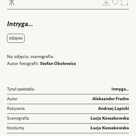
Pobierz
Dodaj
Powi
do
ulubiony
Intryga…
zdjęcie
Na zdjęciu: scenografia
Autor fotografii:
Stefan Okołowicz
Tytuł spektaklu
Intryga…
Autor
Aleksander Fredro
Reżyseria
Andrzej Łapicki
Scenografia
Łucja Kossakowska
Kostiumy
Łucja Kossakowska