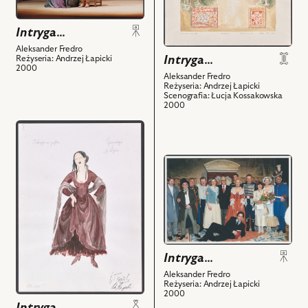
Na
Projekt:
zdjęciu:
scenografia
Intryga…
Zuzanna
i
Lipiec
powiązanych
Aleksander Fredro
Intryga…
Reżyseria: Andrzej Łapicki
-
z
2000
Julia,
nim
Aleksander Fredro
Reżyseria: Andrzej Łapicki
Piotr
obiektów
Scenografia: Łucja Kossakowska
2000
Bąk
-
przejdź
Alfred
do
i
obiektu
przejdź
powiązanych
Intryga…,
do
z
Projekt:
obiektu
nim
kostium
Intryga…,
obiektów
-
Na
Gospodyni
zdjęciu:
karczmy
Dominik
Intryga…
i
Łoś,
Aleksander Fredro
powiązanych
Wiesław
Reżyseria: Andrzej Łapicki
z
2000
Michnikowski,
Intryga…