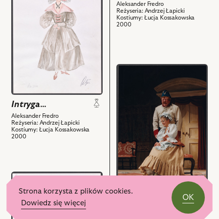
Kizinkiewicz,
Aleksander Fredro
Intryga…,
Andrzej
Reżyseria: Andrzej Łapicki
Kostiumy: Łucja Kossakowska
Projekt:
Łapicki,
2000
kostium
Piotr
-
Bąk,
Elwira
Izabella
i
Bukowska,
przejdź
powiązanych
Janusz
do
z
Zakrzeński,
obiektu
nim
Łucja
Intryga…,
Intryga…
obiektów
Kossakowska,
Na
Aleksander Fredro
Zuzanna
zdjęciu:
Reżyseria: Andrzej Łapicki
Lipiec,
Kostiumy: Łucja Kossakowska
Zuzanna
2000
Bogdan
Lipiec
Potocki,
-
Jarosław
Marta,
Kilian,
przejdź
Marcin
Jerzy
do
Jędrzejewski
Strona korzysta z plików cookies.
Zaleski
OK
obiektu
-
Dowiedz się więcej
i
Intryga…
Intryga…,
Kasper
powiązanych